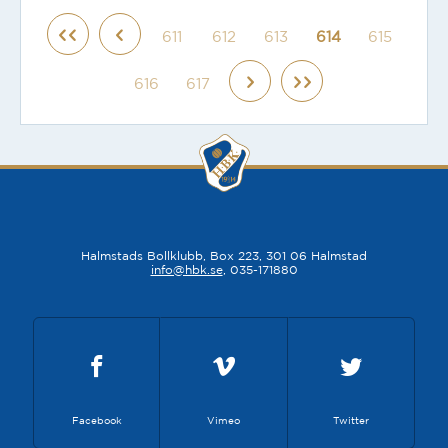
611
612
613
614
615
616
617
Halmstads Bollklubb, Box 223, 301 06 Halmstad
info@hbk.se
, 035-171880
Facebook
Vimeo
Twitter