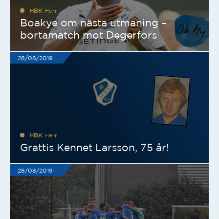
HBK
Herr
Boakye om nästa utmaning –
bortamatch mot Degerfors
28/08/2019
HBK
Herr
Grattis Kennet Larsson, 75 år!
28/08/2019