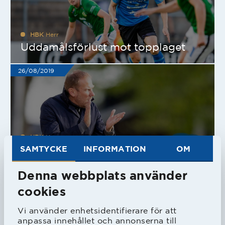
HBK
Herr
Uddamålsförlust mot topplaget
26/08/2019
HBK
Herr
Haglunds tankar inför mötet med
SAMTYCKE
INFORMATION
OM
J-Södra
Denna webbplats använder
26/08/2019
cookies
Vi använder enhetsidentifierare för att
anpassa innehållet och annonserna till