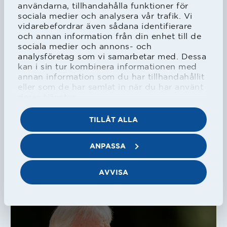
användarna, tillhandahålla funktioner för
sociala medier och analysera vår trafik. Vi
vidarebefordrar även sådana identifierare
och annan information från din enhet till de
HBK
Herr
sociala medier och annons- och
Bilder från måndagsträningen
analysföretag som vi samarbetar med. Dessa
kan i sin tur kombinera informationen med
annan information som du har tillhandahållit
26/08/2019
eller som de har samlat in när du har använt
deras tjänster.
TILLÅT ALLA
HBK
Herr
ANPASSA
HBK-mästerskapen i golf har
avgjorts
AVVISA
26/08/2019