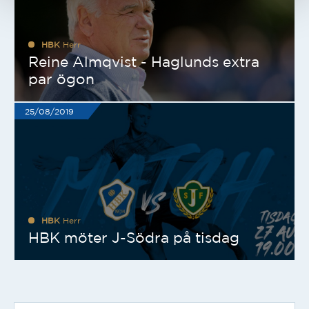
HBK
Herr
Reine Almqvist - Haglunds extra
par ögon
25/08/2019
HBK
Herr
HBK möter J-Södra på tisdag