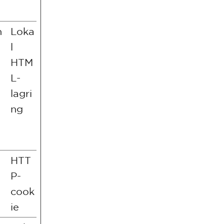
n
Loka
l
HTM
L-
lagri
ng
HTT
P-
cook
ie