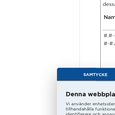
dess
Na
#.#-
#-#.
SAMTYCKE
#.#-
Denna webbpla
#-
#.in
Vi använder enhetsident
tillhandahålla funktion
ss
identifierare och annan