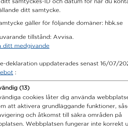
ditt samtyckes-ID och datum för när du kont
ällande ditt samtycke.
samtycke gäller för följande domäner: hbk.se
nuvarande tillstånd: Avvisa.
 ditt medgivande
e-deklaration uppdaterades senast 16/07/20
iebot
:
ändig (13)
ändiga cookies låter dig använda webbplats
m att aktivera grundläggande funktioner, så
avigering och åtkomst till säkra områden på
platsen. Webbplatsen fungerar inte korrekt 