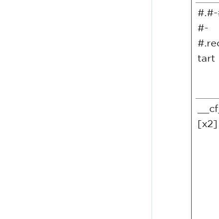
#.#-
#-
#.re
tart
__c
[x2]