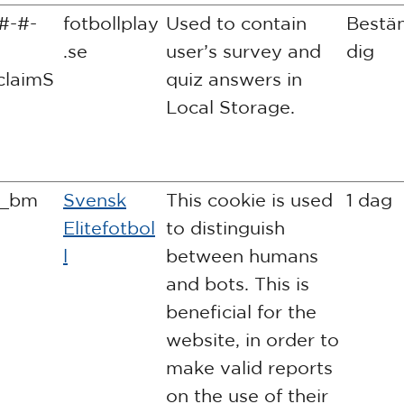
#-#-
fotbollplay
Used to contain
Bestä
.se
user’s survey and
dig
claimS
quiz answers in
Local Storage.
f_bm
Svensk
This cookie is used
1 dag
Elitefotbol
to distinguish
l
between humans
and bots. This is
beneficial for the
website, in order to
make valid reports
on the use of their