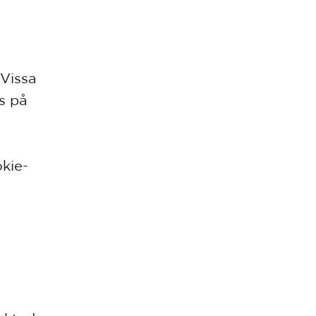
 Vissa
s på
okie-