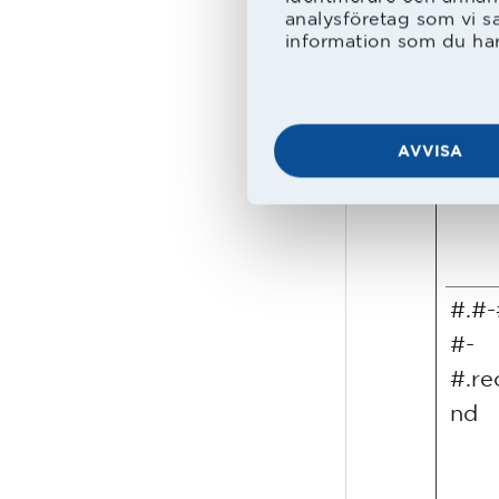
analysföretag som vi s
information som du har 
#.#-
#-#
AVVISA
#.#-
#-
#.re
nd