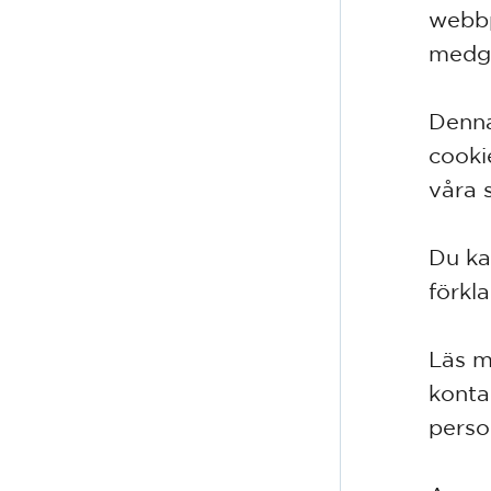
webbp
medg
Denna
cooki
våra s
Du kan
förkl
Läs m
konta
perso