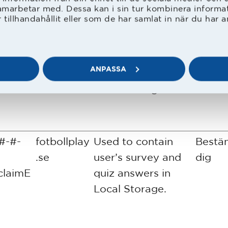
amarbetar med. Dessa kan i sin tur kombinera inform
tillhandahållit eller som de har samlat in när du har a
#-#-
fotbollplay
Used to contain
Bestä
.queue
.se
user’s survey and
dig
ANPASSA
quiz answers in
Local Storage.
#-#-
fotbollplay
Used to contain
Bestä
.se
user’s survey and
dig
claimE
quiz answers in
Local Storage.