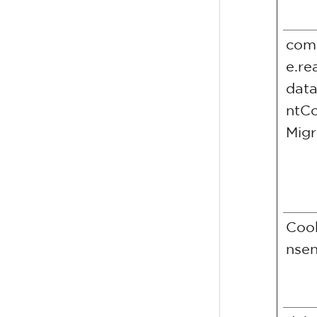
com
e.re
dat
ntCo
Migr
Coo
nsen