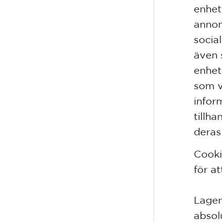
enhet
annon
socia
även 
enhet
som v
infor
tillh
deras 
Cooki
för a
Lagen
absol