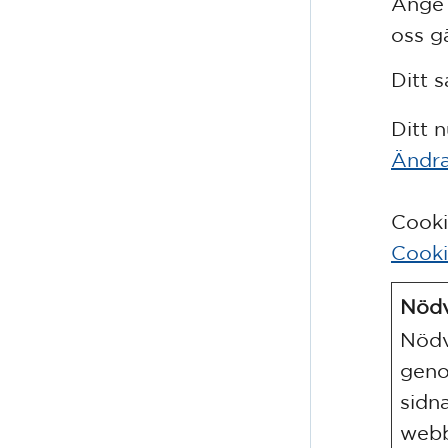
Ange 
oss g
Ditt 
Ditt 
Ändra
Cooki
Cook
Nödv
Nödv
geno
sidn
webb