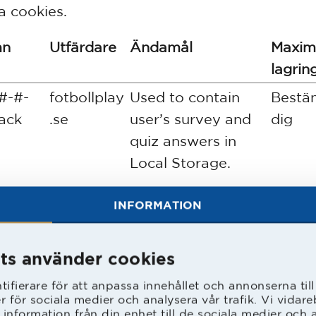
a cookies.
mn
Utfärdare
Ändamål
Maxim
lagrin
#-#-
fotbollplay
Used to contain
Bestä
ack
.se
user’s survey and
dig
quiz answers in
Local Storage.
INFORMATION
#-#-
fotbollplay
Used to contain
Bestä
ts använder cookies
.se
user’s survey and
dig
Progre
quiz answers in
ifierare för att anpassa innehållet och annonserna til
er för sociala medier och analysera vår trafik. Vi vida
Local Storage.
 information från din enhet till de sociala medier och