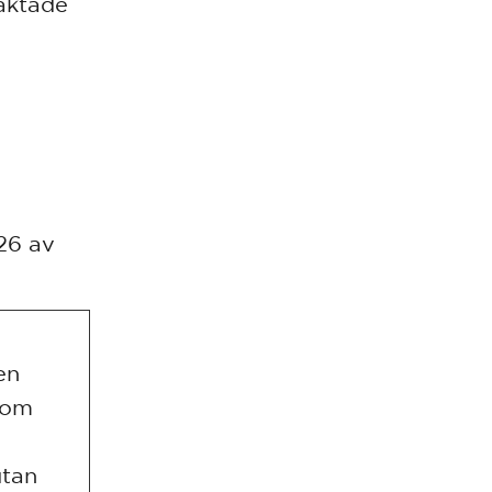
aktade
26 av
en
som
utan