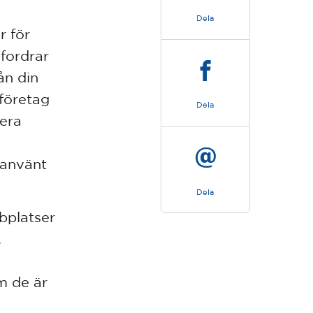
Dela
r för
efordrar
ån din
sföretag
Dela
nera
r använt
Dela
bplatser
.
m de är