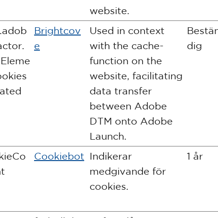
website.
.adob
Brightcov
Used in context
Bestä
actor.
e
with the cache-
dig
aEleme
function on the
okies
website, facilitating
ated
data transfer
between Adobe
DTM onto Adobe
Launch.
kieCo
Cookiebot
Indikerar
1 år
t
medgivande för
cookies.