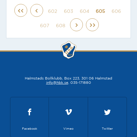
602
603
604
605
606
607
608
Halmstads Bollklubb, Box 223, 301 06 Halmstad
info@hbk.se
, 035-171880
Facebook
Vimeo
Twitter