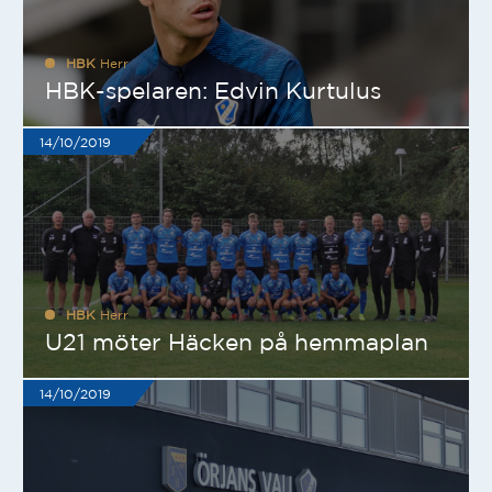
HBK
Herr
HBK-spelaren: Edvin Kurtulus
14/10/2019
HBK
Herr
U21 möter Häcken på hemmaplan
14/10/2019