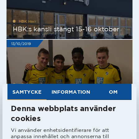
HBK
Herr
HBK:s kansli stängt 15-16 oktober
13/10/2019
HBK
#Framåt
HBK Futsal spelade
SAMTYCKE
INFORMATION
OM
träningsmatcher i helgen
Denna webbplats använder
13/10/2019
cookies
Vi använder enhetsidentifierare för att
anpassa innehållet och annonserna till