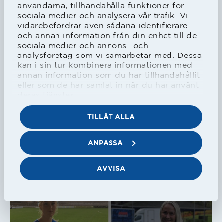
användarna, tillhandahålla funktioner för
sociala medier och analysera vår trafik. Vi
vidarebefordrar även sådana identifierare
HBK
Akademi
och annan information från din enhet till de
Hammarby vann mot HBK U17 med
sociala medier och annons- och
3-2 i spännande match
analysföretag som vi samarbetar med. Dessa
kan i sin tur kombinera informationen med
annan information som du har tillhandahållit
12/10/2019
eller som de har samlat in när du har använt
deras tjänster.
TILLÅT ALLA
ANPASSA
HBK
Herr
50% på allt i souvenirshopen
AVVISA
10/10/2019