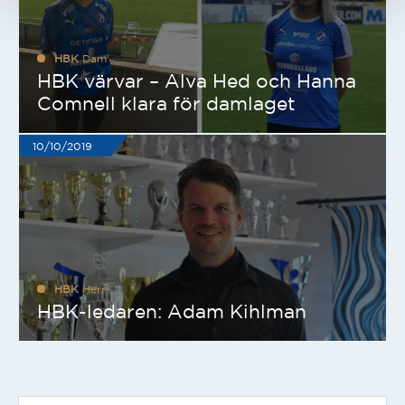
HBK
Dam
HBK värvar – Alva Hed och Hanna
Comnell klara för damlaget
10/10/2019
HBK
Herr
HBK-ledaren: Adam Kihlman