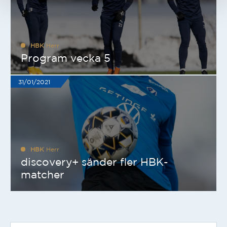
HBK
Herr
Program vecka 5
31/01/2021
HBK
Herr
discovery+ sänder fler HBK-
matcher