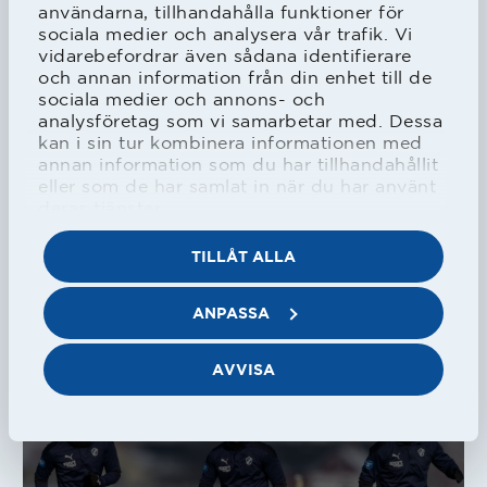
användarna, tillhandahålla funktioner för
sociala medier och analysera vår trafik. Vi
vidarebefordrar även sådana identifierare
och annan information från din enhet till de
HBK
Dam
sociala medier och annons- och
Emma har varit med på hela resan
analysföretag som vi samarbetar med. Dessa
kan i sin tur kombinera informationen med
annan information som du har tillhandahållit
1/02/2021
eller som de har samlat in när du har använt
deras tjänster.
TILLÅT ALLA
ANPASSA
HBK
Herr
F17 spelar SM
AVVISA
31/01/2021