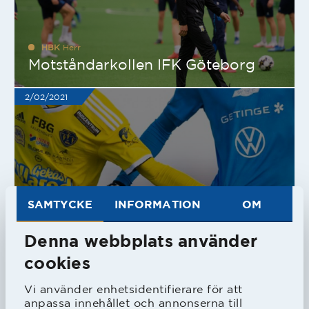
HBK
Herr
Motståndarkollen IFK Göteborg
2/02/2021
SAMTYCKE
INFORMATION
OM
HBK
Herr
U21-serien klar
Denna webbplats använder
1/02/2021
cookies
Vi använder enhetsidentifierare för att
anpassa innehållet och annonserna till