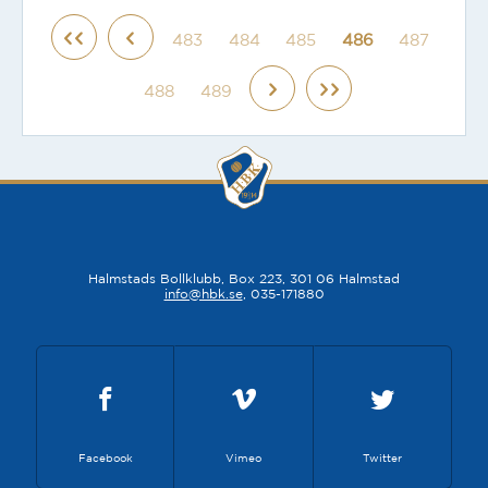
483
484
485
486
487
488
489
Halmstads Bollklubb, Box 223, 301 06 Halmstad
info@hbk.se
, 035-171880
Facebook
Vimeo
Twitter