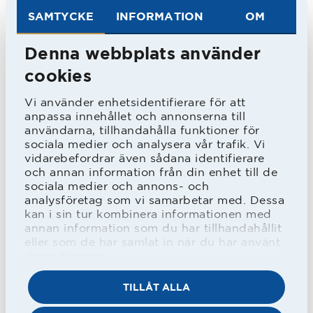
S: 19/10, Kv: 3/2
SAMTYCKE
INFORMATION
OM
Född 23 augusti 1950.
Denna webbplats använder
Från Laholms FK 1968, till IFK Malmö
cookies
1979.
Vi använder enhetsidentifierare för att
UEFA-matcher/mål:2/1.
anpassa innehållet och annonserna till
Allsvenska matcher/mål: 127/24.
användarna, tillhandahålla funktioner för
sociala medier och analysera vår trafik. Vi
Kvalmatcher/mål: 3/2.
vidarebefordrar även sådana identifierare
och annan information från din enhet till de
Div. 2-matcher/mål: 62/25.
sociala medier och annons- och
Div. 3-matcher/mål: 5/0.
analysföretag som vi samarbetar med. Dessa
kan i sin tur kombinera informationen med
Svensk mästare 1976.
annan information som du har tillhandahållit
eller som de har samlat in när du har använt
Landskamper 3 U.
deras tjänster.
TILLÅT ALLA