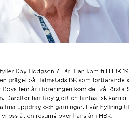
 fyller Roy Hodgson 75 år. Han kom till HBK 1
 en prägel på Halmstads BK som fortfarande sit
 Roys fem år i föreningen kom de två första 
n. Därefter har Roy gjort en fantastisk karriä
 fina uppdrag och gärningar. I vår hyllning ti
 vi oss åt en resumé över hans år i HBK.