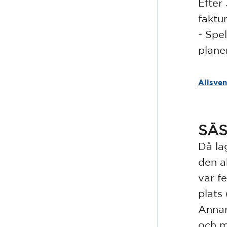
Efter
faktu
- Spe
plane
Allsve
SÄS
Då la
den a
var f
plats
Annars
och m