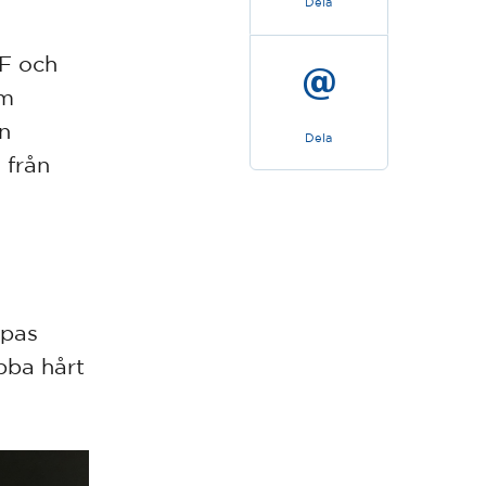
Dela
IF och
em
en
Dela
 från
ppas
bba hårt