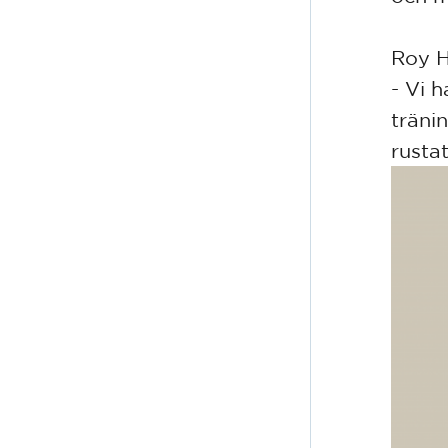
Roy H
- Vi 
träni
rusta