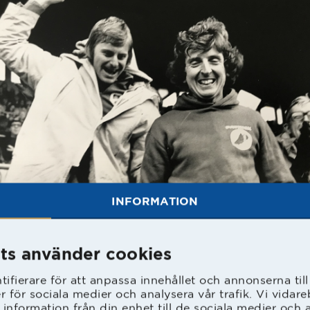
INFORMATION
ktig poäng tog HBK när de i femte omgången
ts använder cookies
 hemma mot Malmö FF efter att Sigge Joha
rat med tolv sekunder kvar till 1-1.
ifierare för att anpassa innehållet och annonserna til
er för sociala medier och analysera vår trafik. Vi vida
e MFF och HBK har väl gjort bättre matcher, 
 information från din enhet till de sociala medier och