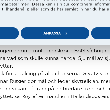
amarbetar med. Dessa kan i sin tur kombinera inform
cket nöjd med insatsen. Oavgjort mot MFF v
tillhandahållit eller som de har samlat in när du har a
. Det var glädjande att vårt lag kom igen så st
 halvlek då alla kämpade fram till slutsekunde
n härlig utdelning.
ANPASSA
ville ta HBK riktigt på allvar men efter 7-1 i 2
ngen hemma mot Landskrona BoIS så börja
na vad som skulle kunna hända. Sju mål av sju
yttar.
ick fin utdelning på alla chanserna. Givetvis är
t när Rutger gör mål och leder skytteligan, me
e om vi kan gå fram på en bredare front och f
yttet, sa Roy efter matchen i Hallandsposten.