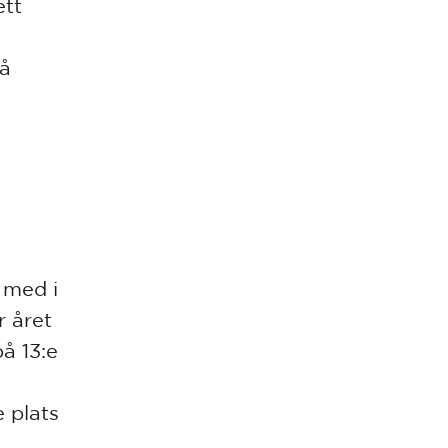
ett
på
 med i
r året
å 13:e
e plats