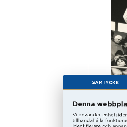
SAMTYCKE
En vi
Denna webbpla
poäng
kvitte
Vi använder enhetsident
tillhandahålla funktion
- Båd
identifierare och annan