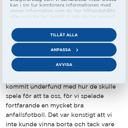
kan i sin tur kombinera informationen med
Andra guldet säkrat på hemmaplan mot AIK 1979, en
annan information som du har tillhandahållit
samlad Roy syns tillsammans med Rolf Andersson,
eller som de har samlat in när du har använt
Claes Norryd, "Lie" Larsson och Lennart "Joggen"
deras tjänster.
Karlsson.
TILLÅT ALLA
Därefter kom två mellanår för HBK,
mycket beroende på att HBK inte
ANPASSA
lyckades vinna en enda bortamatch
AVVISA
under de här säsongerna.
- Jag tror att de andra lagen hade
kommit underfund med hur de skulle
spela för att ta oss, för vi spelade
fortfarande en mycket bra
anfallsfotboll. Det var konstigt att vi
inte kunde vinna borta och tack vare