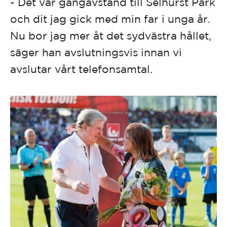
- Det var gångavstånd till Selhurst Park
och dit jag gick med min far i unga år.
Nu bor jag mer åt det sydvästra hållet,
säger han avslutningsvis innan vi
avslutar vårt telefonsamtal.
Bli HBK:s tolfte spelare!
Som medlem får du:
Tidningen Kvasten som sammanfattar årets aktiviteter. Tillträde till
medlemspuben i samband med match (18+). Medlemserbjudanden på
medlemskortet. Rösträtt på årsmötet.