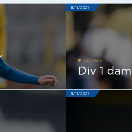
6/11/2021
r
HBK
Dam
Div 1 da
5/11/2021