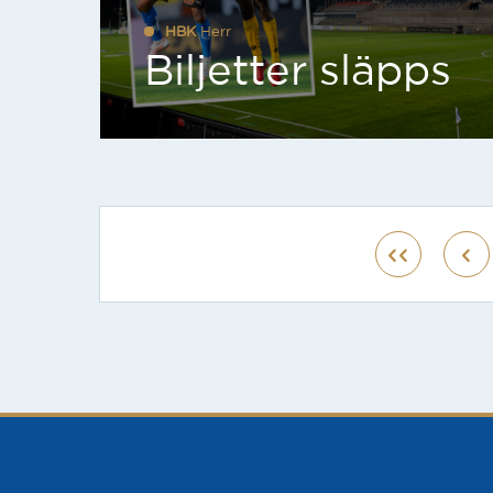
HBK
Herr
Biljetter släpps