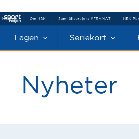
Medlem
Om HBK
Samhällsprojekt #FRAMÅT
HBK PL
Lagen
Seriekort
Nyheter