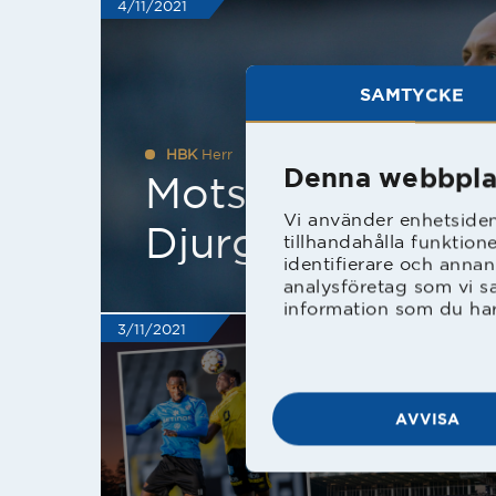
4/11/2021
SAMTYCKE
HBK
Herr
Denna webbpla
Motståndarkolle
Vi använder enhetsident
Djurgårdens IF
tillhandahålla funktion
identifierare och annan
analysföretag som vi s
information som du har 
3/11/2021
AVVISA