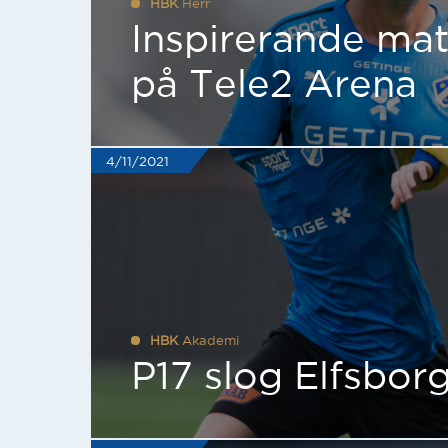
HBK
Herr
Inspirerande mat
på Tele2 Arena
4/11/2021
HBK
Akademi
P17 slog Elfsbor