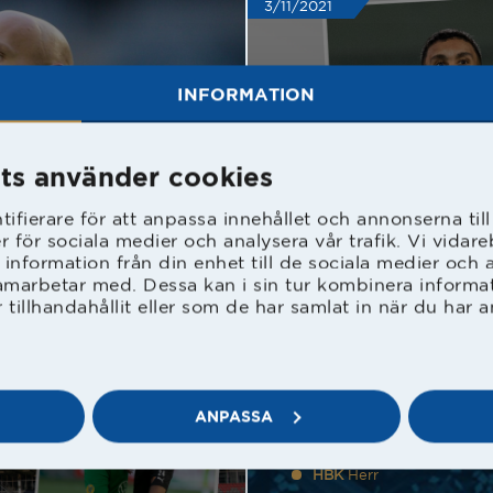
3/11/2021
INFORMATION
ts använder cookies
n
HBK
Herr
ifierare för att anpassa innehållet och annonserna til
Amir och 
er för sociala medier och analysera vår trafik. Vi vida
 information från din enhet till de sociala medier och
amarbetar med. Dessa kan i sin tur kombinera inform
tillhandahållit eller som de har samlat in när du har a
3/11/2021
ANPASSA
HBK
Herr