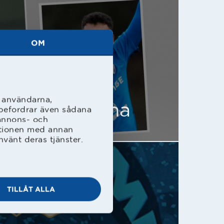
OM
l användarna,
Edvin uttagna
rebefordrar även sådana
 annons- och
ationen med annan
nvänt deras tjänster.
TILLÅT ALLA