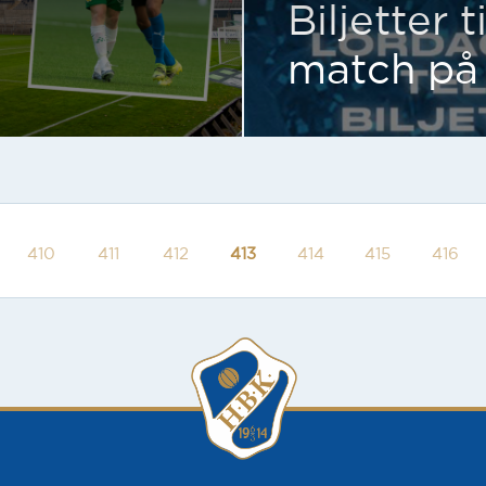
Biljetter 
match på
410
411
412
413
414
415
416