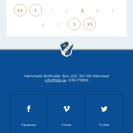
1
2
3
4
5
6
7
Halmstads Bollklubb, Box 223, 301 06 Halmstad
info@hbk.se
, 035-171880
Facebook
Vimeo
Twitter