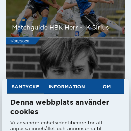
HBK
Herr
Matchguide HBK Herr - IK Sirius
1/08/2026
SAMTYCKE
INFORMATION
OM
HBK
Herr
Pelle har varit här i två sejouer
Denna webbplats använder
31/07/2026
cookies
Vi använder enhetsidentifierare för att
anpassa innehållet och annonserna till