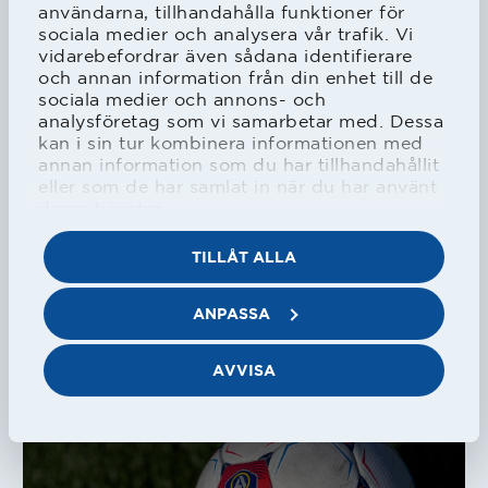
användarna, tillhandahålla funktioner för
sociala medier och analysera vår trafik. Vi
vidarebefordrar även sådana identifierare
HBK
Herr
och annan information från din enhet till de
Inbjudan för gamla spelare och
sociala medier och annons- och
ledare till sommarträff
analysföretag som vi samarbetar med. Dessa
kan i sin tur kombinera informationen med
annan information som du har tillhandahållit
31/07/2026
eller som de har samlat in när du har använt
deras tjänster.
TILLÅT ALLA
HBK
Dam
ANPASSA
Matchguide Alingsås KIK - HBK
Dam
AVVISA
31/07/2026