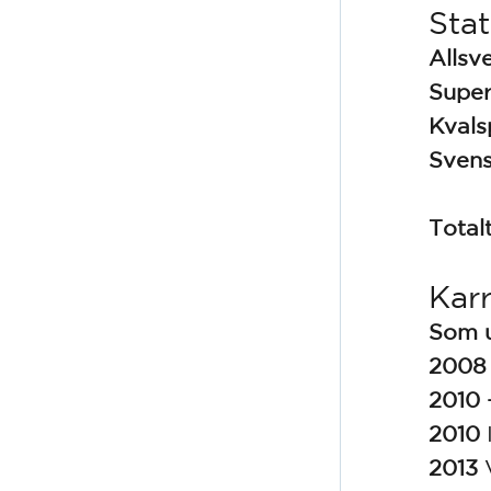
Stat
Allsv
Supe
Kvals
Sven
Total
Karr
Som 
2008
2010 
2010
2013
V