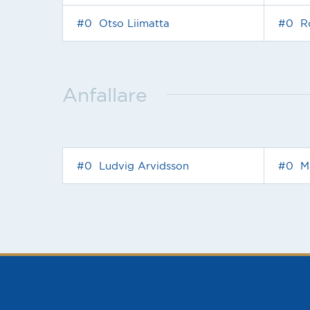
#0
Otso Liimatta
#0
R
Anfallare
#0
Ludvig Arvidsson
#0
M