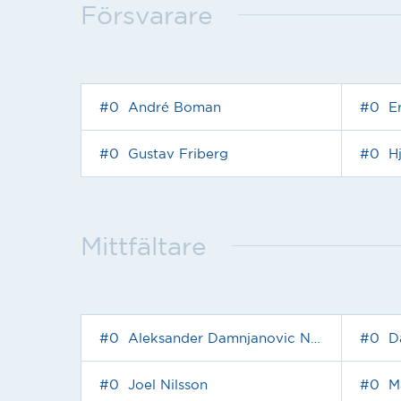
Försvarare
#0
André Boman
#0
E
#0
Gustav Friberg
#0
H
Mittfältare
#0
Aleksander Damnjanovic Nilsson
#0
D
#0
Joel Nilsson
#0
Ma