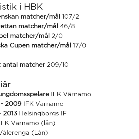
istik i HBK
enskan matcher/mål
107/2
rettan
matcher/mål
46/8
pel
matcher/mål
2/0
ska Cupen
matcher/mål
17/0
t antal matcher
209/10
iär
ungdomsspelare
IFK Värnamo
 - 2009
IFK Värnamo
- 2013
Helsingborgs IF
IFK Värnamo (lån)
ålerenga (Lån)