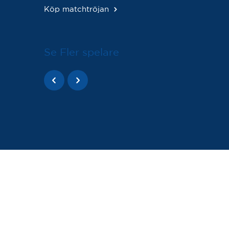
Köp matchtröjan
Se Fler spelare