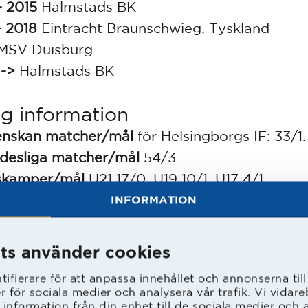
- 2015
Halmstads BK
- 2018
Eintracht Braunschwieg, Tyskland
MSV Duisburg
->
Halmstads BK
ig information
enskan matcher/mål
för Helsingborgs IF: 33/1.
desliga matcher/mål
54/3
skamper/mål
U21 17/0, U19 10/1, U17 4/1
er
EM-guld 2015, cupguld med Helsingborgs IF
INFORMATION
ik uppdaterad 2024-10-31
ts använder cookies
klar
ifierare för att anpassa innehållet och annonserna til
er för sociala medier och analysera vår trafik. Vi vida
131 -
Joseph Baffo förlänger
 information från din enhet till de sociala medier och