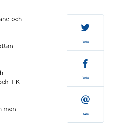
land och
Dela
ettan
ch
Dela
och IFK
en men
Dela