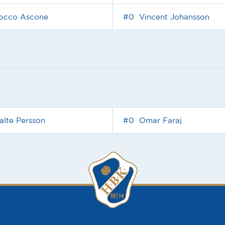
occo Ascone
#0
Vincent Johansson
alte Persson
#0
Omar Faraj