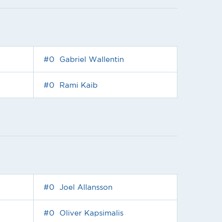
#0
Gabriel Wallentin
#0
Rami Kaib
#0
Joel Allansson
#0
Oliver Kapsimalis