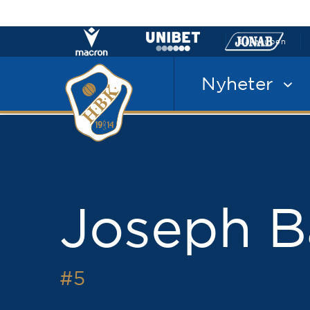
Laxacupen
Nyheter
Joseph B
#5