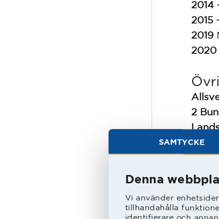
2014 
2015 
2019
2020 
Övr
Allsv
2 Bun
Land
Merit
SAMTYCKE
Statist
Denna webbpla
Arti
Vi använder enhetsident
tillhandahålla funktion
230
identifierare och annan