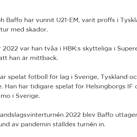
h Baffo har vunnit U21-EM, varit proffs i Tysk
otur med skador.
 2022 var han tvåa i HBK:s skytteliga i Super
att han är mittback.
ar spelat fotboll för lag i Sverige, Tyskland o
. Han har tidigare spelat för Helsingborgs IF 
mo i Sverige.
 landslagsvinterturnén 2022 blev Baffo uttag
und av pandemin ställdes turnén in.