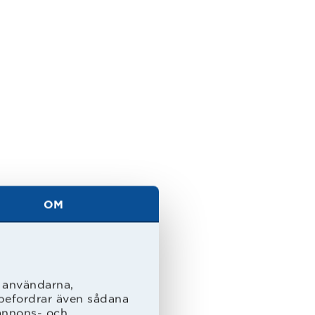
 2011.
OM
l användarna,
rebefordrar även sådana
 annons- och