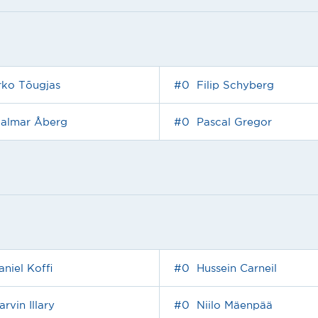
rko Tõugjas
#0
Filip Schyberg
jalmar Åberg
#0
Pascal Gregor
aniel Koffi
#0
Hussein Carneil
rvin Illary
#0
Niilo Mäenpää