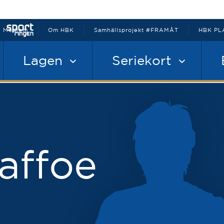
Medlem
Om HBK
Samhällsprojekt #FRAMÅT
HBK PL
Lagen
Seriekort
affoe