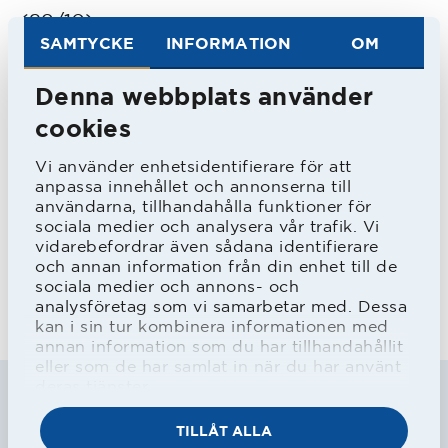
(29/10).
SAMTYCKE
INFORMATION
OM
Landskamper/mål
2/0 A, 5/4 U21 för
Denna webbplats använder
Sverige, 6 A för Palestina
cookies
Vi använder enhetsidentifierare för att
anpassa innehållet och annonserna till
användarna, tillhandahålla funktioner för
Statistik uppdaterad 2026-07-06.
sociala medier och analysera vår trafik. Vi
vidarebefordrar även sådana identifierare
och annan information från din enhet till de
sociala medier och annons- och
analysföretag som vi samarbetar med. Dessa
kan i sin tur kombinera informationen med
annan information som du har tillhandahållit
eller som de har samlat in när du har använt
deras tjänster.
Målvakter
TILLÅT ALLA