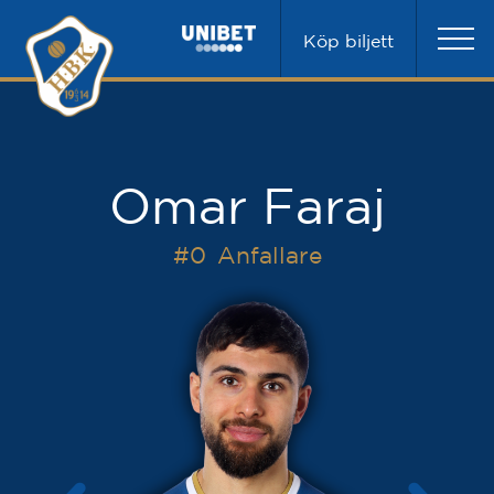
Köp biljett
Omar Faraj
#0
Anfallare