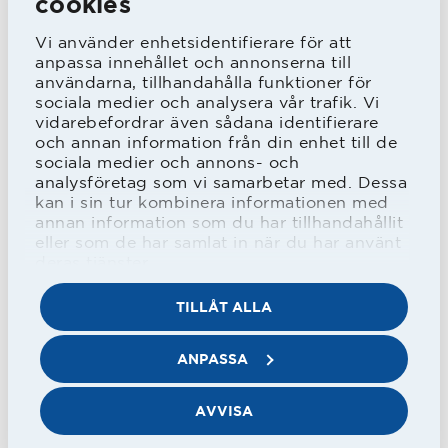
cookies
Vi använder enhetsidentifierare för att
anpassa innehållet och annonserna till
användarna, tillhandahålla funktioner för
sociala medier och analysera vår trafik. Vi
vidarebefordrar även sådana identifierare
och annan information från din enhet till de
sociala medier och annons- och
analysföretag som vi samarbetar med. Dessa
kan i sin tur kombinera informationen med
SM-guld
: 24 (1944, 1949, 1950, 1951,
annan information som du har tillhandahållit
1953, 1965, 1967, 1970, 1971, 1974, 1975,
eller som de har samlat in när du har använt
deras tjänster.
1977, 1986, 1988, 2004, 2010, 2013,
TILLÅT ALLA
2014, 2016, 2017, 2020, 2021, 2023,
2024)
ANPASSA
Cupguld
: 16 (1944, 1946, 1947, 1951,
1953, 1967, 1973, 1974, 1975, 1978,
AVVISA
1980, 1984, 1986, 1989. 2022, 2024)