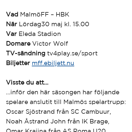
Vad
MalmöFF – HBK
När
Lördag30 maj kl. 15.00
Var
Eleda Stadion
Domare
Victor Wolf
TV-sändning
tv4play.se/sport
Biljetter
mff.ebiljett.nu
Visste du att…
…inför den här säsongen har följande
spelare anslutit till Malmös spelartrupp:
Oscar Sjöstrand från SC Cambuur,
Noah Åstrand John från IK Brage,
Omar Krajina från AS Roma U20,