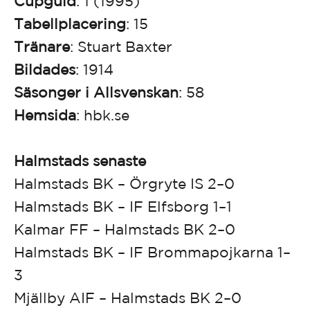
Cupguld
: 1 (1995)
Tabellplacering
: 15
Tränare
: Stuart Baxter
Bildades
: 1914
Säsonger i Allsvenskan
: 58
Hemsida
: hbk.se
Halmstads senaste
Halmstads BK – Örgryte IS 2–0
Halmstads BK – IF Elfsborg 1–1
Kalmar FF – Halmstads BK 2–0
Halmstads BK – IF Brommapojkarna 1–
3
Mjällby AIF – Halmstads BK 2–0