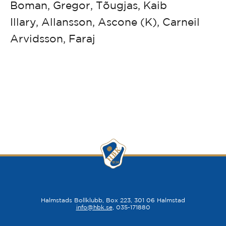
Boman, Gregor, Tõugjas, Kaib
Illary, Allansson, Ascone (K), Carneil
Arvidsson, Faraj
Halmstads Bollklubb, Box 223, 301 06 Halmstad
info@hbk.se
, 035-171880