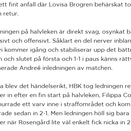
 ett fint anfall där Lovisa Brogren behärskat 
 retur.
dningen på halvleken är direkt svag, osynkat 
sivt och offensivt. Såklart en del nerver inbl
i kommer igång och stabiliserar upp det bättr
 och slutet på första och 1-1 i paus känns rättv
rade Andreé inledningen av matchen.
ra blev det händelserikt, HBK tog ledningen r
r in efter en fin start på halvleken, Filippa Co
nurrade ett varv inne i straffområdet och kom 
rade sedan in 2-1. Men ledningen höll sig bara 
er när Rosengård lite väl enkelt fick nicka in 