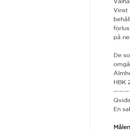
Valha
Vinst
behål
förlu
på ne
De so
omgån
Älmhu
HBK 2
———
Qvidi
En sa
Måle