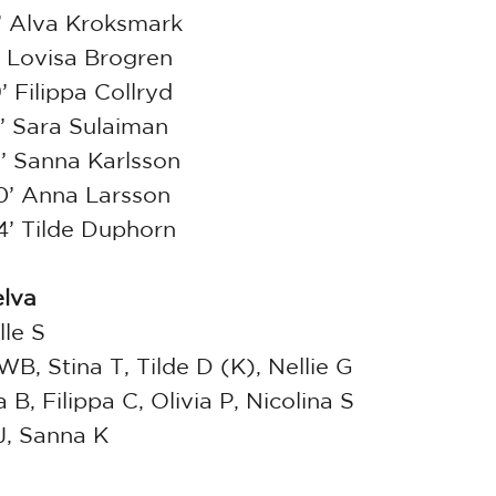
2’ Alva Kroksmark
7’ Lovisa Brogren
’ Filippa Collryd
1’ Sara Sulaiman
1’ Sanna Karlsson
0’ Anna Larsson
4’ Tilde Duphorn
elva
lle S
WB, Stina T, Tilde D (K), Nellie G
 B, Filippa C, Olivia P, Nicolina S
J, Sanna K