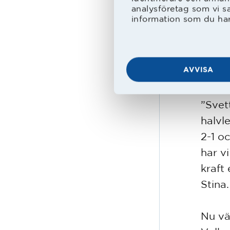
avslu
analysföretag som vi s
information som du har 
pekad
målva
Dupho
AVVISA
efter
”Svet
halvl
2-1 o
har vi
kraft
Stina.
Nu vä