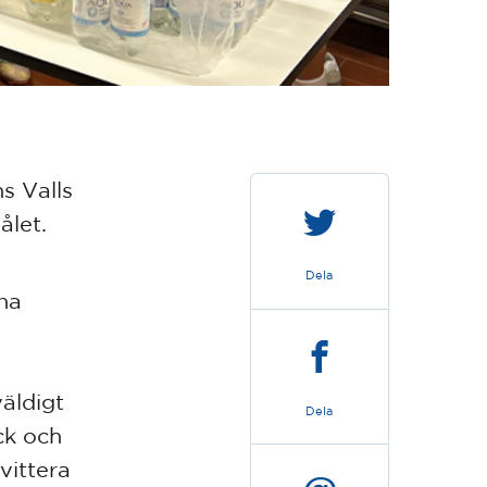
s Valls
ålet.
Dela
nna
äldigt
Dela
ck och
vittera