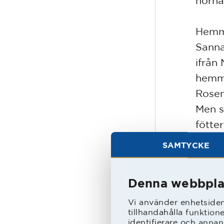
hörna
Hemma
Sanna
ifrån
hemma
Rosen
Men s
fötte
och s
SAMTYCKE
också
Denna webbpla
HBK r
Jönss
Vi använder enhetsident
tillhandahålla funktion
och i
identifierare och annan