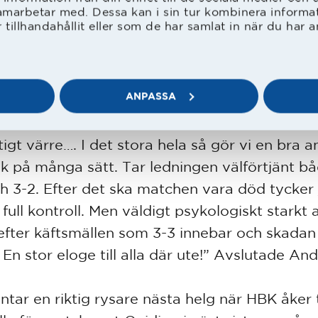
t som tog på handen på en FCR-spelare, dom
amarbetar med. Dessa kan i sin tur kombinera inform
tillhandahållit eller som de har samlat in när du har a
e på straffpunkten. Nicolina stegade fram m
kten räddade men på returen var lagkapten T
rn först framme och tryckte in returen. Sek
ANPASSA
 blåste domaren av matchen.
tigt värre…. I det stora hela så gör vi en bra a
ek på många sätt. Tar ledningen välförtjänt 
ch 3-2. Efter det ska matchen vara död tycker 
 full kontroll. Men väldigt psykologiskt starkt a
 efter käftsmällen som 3-3 innebar och skadan
 En stor eloge till alla där ute!” Avslutade An
ntar en riktig rysare nästa helg när HBK åker t