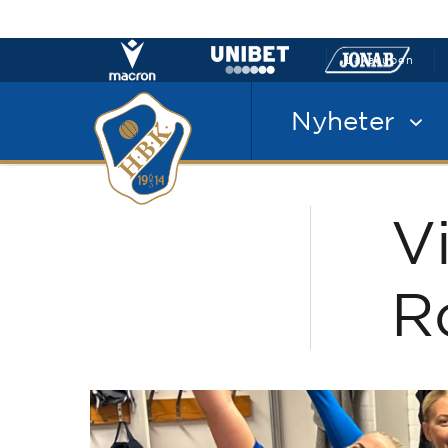
Laxacupen
Nyheter
V
R