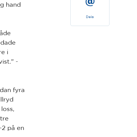
tog hand
Dela
både
andade
e i
ist.” -
edan fyra
llryd
loss,
tre
2-2 på en