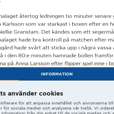
.
laget återtog ledningen tio minuter senar
 Karlsson som var starkast i boxen efter en 
 Nellie Granstam. Det kändes som ett segermå
laget hade bra kontroll på matchen efter m
gård hade svårt att sticka upp i några vassa a
å i den 80:e minuten hamnade bollen framför
rna på Anna Larsson efter flipper spel inne i 
å var det kvitterat. I samband med målet ska
INFORMATION
 HBK mittbacken Stina Theander knäet.
ts använder cookies
epade mod i sig och i matchen sista minut k
on loss och skapade en hörna. Granstam ser
ifierare för att anpassa innehållet och annonserna til
er för sociala medier och analysera vår trafik. Vi vida
 straffområdet fick Nicolina Svensson den och
 information från din enhet till de sociala medier och