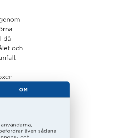
e genom
hörna
l då
ålet och
nfall.
boxen
dade
OM
om Zara
vade bra
l användarna,
rebefordrar även sådana
 gick på
 annons- och