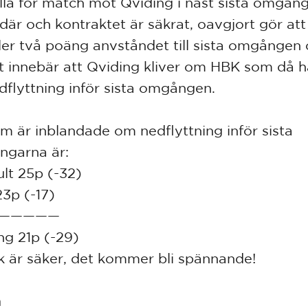
lla för match mot Qviding i näst sista omgån
 där och kontraktet är säkrat, oavgjort gör at
ler två poäng anvståndet till sista omgången
st innebär att Qviding kliver om HBK som då 
dflyttning inför sista omgången.
m är inblandade om nedflyttning inför sista
garna är:
lt 25p (-32)
3p (-17)
—————
ng 21p (-29)
k är säker, det kommer bli spännande!
n