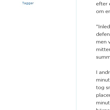
efter
Taggar
om en
”Inle
defen
men v
mitten
summe
I and
minute
tog s
place
minut