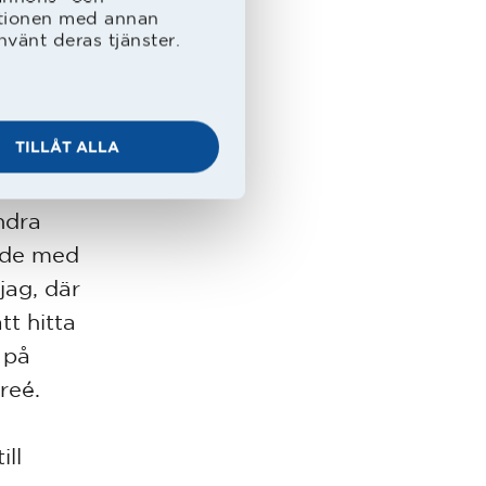
aren
ationen med annan
nvänt deras tjänster.
en
ilde
underna
TILLÅT ALLA
ndra
både med
jag, där
tt hitta
 på
dreé.
ill