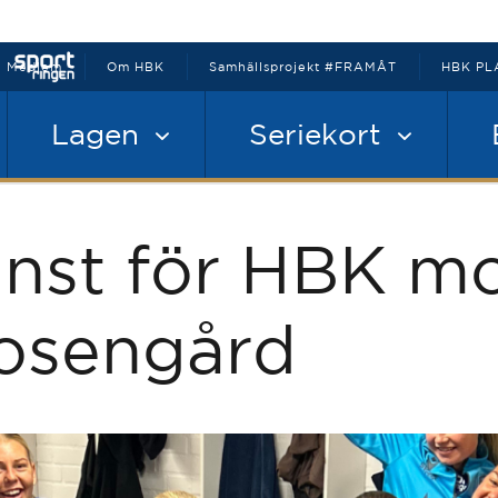
Medlem
Om HBK
Samhällsprojekt #FRAMÅT
HBK PL
Lagen
Seriekort
inst för HBK m
osengård