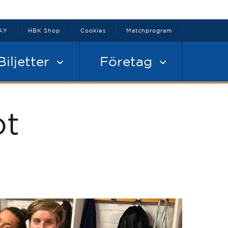
AY
HBK Shop
Cookies
Matchprogram
Biljetter
Företag
ot