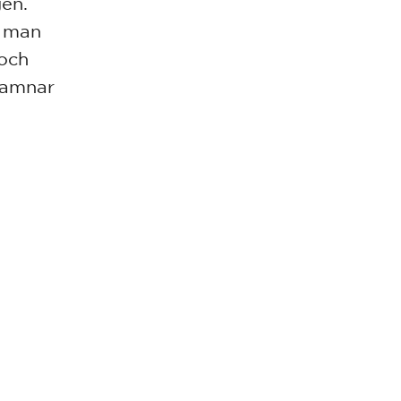
gen.
t man
 och
hamnar