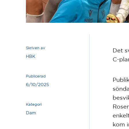
Skriven av
Det s
HBK
C-pla
Publicerad
Publi
6/10/2025
sönda
besvi
Kategori
Rosen
Dam
enkel
kom i