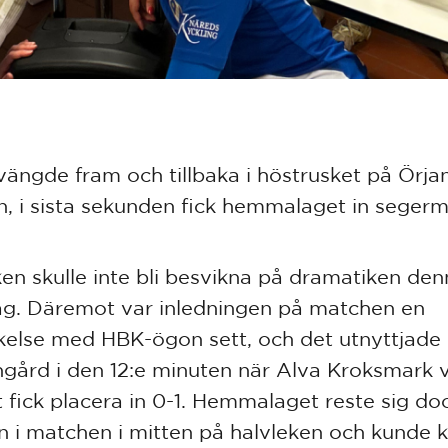
vängde fram och tillbaka i höstrusket på Örjan
n, i sista sekunden fick hemmalaget in segerm
ken skulle inte bli besvikna på dramatiken de
g. Däremot var inledningen på matchen en
kelse med HBK-ögon sett, och det utnyttjade
gård i den 12:e minuten när Alva Kroksmark v
t fick placera in 0-1. Hemmalaget reste sig do
n i matchen i mitten på halvleken och kunde k