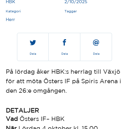
HBK
2/10/2025
Kategori
Taggar
Herr
Dela
Dela
Dela
På lördag åker HBK:s herrlag till Växjö
för att möta Östers IF på Spiris Arena i
den 26:e omgången.
DETALJER
Vad
Östers IF– HBK
När
Lördag 4 oktober kl. 15.00