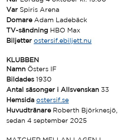
Var
Spiris Arena
Domare
Adam Ladebäck
TV-sändning
HBO Max
Biljetter
ostersif.ebiljett.nu
KLUBBEN
Namn
Östers IF
Bildades
1930
Antal säsonger i Allsvenskan
33
Hemsida
ostersif.se
Huvudtränare
Roberth Björknesjö,
sedan 4 september 2025
MATCHER MELLAN LAGEN I