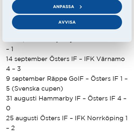
ANPASSA
MATCHFORM
29 september Östers IF – IFK Göteborg
AVVISA
0 – 2
20 september Mjällby AIF – Östers IF 1
– 1
14 september Östers IF – IFK Värnamo
4 – 3
9 september Räppe GoIF – Östers IF 1 –
5 (Svenska cupen)
31 augusti Hammarby IF – Östers IF 4 –
0
25 augusti Östers IF – IFK Norrköping 1
– 2