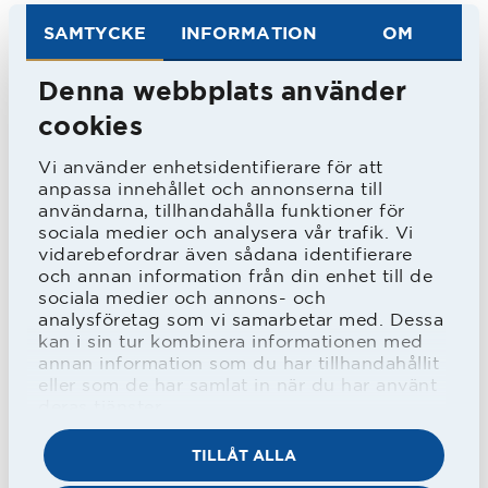
mål.
SAMTYCKE
INFORMATION
OM
Denna webbplats använder
Östers huvudtränare Roberth
cookies
Björknesjö blev efter matchen
Vi använder enhetsidentifierare för att
intervjuad i sändningen från HBO Max
anpassa innehållet och annonserna till
och sa bland annat det här om
användarna, tillhandahålla funktioner för
sociala medier och analysera vår trafik. Vi
matchen:
vidarebefordrar även sådana identifierare
- Jag är väldigt stolt över killarna. De
och annan information från din enhet till de
sociala medier och annons- och
kör hela vägen in och försöker. Jag sa
analysföretag som vi samarbetar med. Dessa
kan i sin tur kombinera informationen med
det om vi kan hålla bollen på marken i
annan information som du har tillhandahållit
andra halvlek, när vi får en utvisad, så
eller som de har samlat in när du har använt
deras tjänster.
kommer vi få något läge. Vi får ett läge
men tyvärr går den inte in.
TILLÅT ALLA