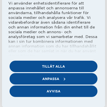
Vi använder enhetsidentifierare för att
Lagbild från 1985.
anpassa innehållet och annonserna till
"Robban" trea från vänster i översta raden.
användarna, tillhandahålla funktioner för
sociala medier och analysera vår trafik. Vi
vidarebefordrar även sådana identifierare
1986 blev det två matcher för
och annan information från din enhet till de
”Robban”. Först inbytt mot Djurgården
sociala medier och annons- och
analysföretag som vi samarbetar med. Dessa
för att i matchen efteråt spela från
kan i sin tur kombinera informationen med
annan information som du har tillhandahållit
start mot Malmö FF.
eller som de har samlat in när du har använt
deras tjänster.
Inför 1987 skrev Nordström på för
TILLÅT ALLA
Varbergs BoIS men snart blev det spel
för Ränneslövs GIF igen under många
ANPASSA
år.
AVVISA
1993 blev ”Robban” Tipselittränare för