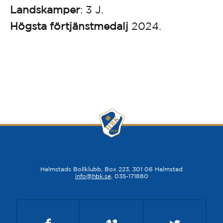
Landskamper
: 3 J.
Högsta förtjänstmedalj
2024.
Halmstads Bollklubb, Box 223, 301 06 Halmstad
info@hbk.se
, 035-171880