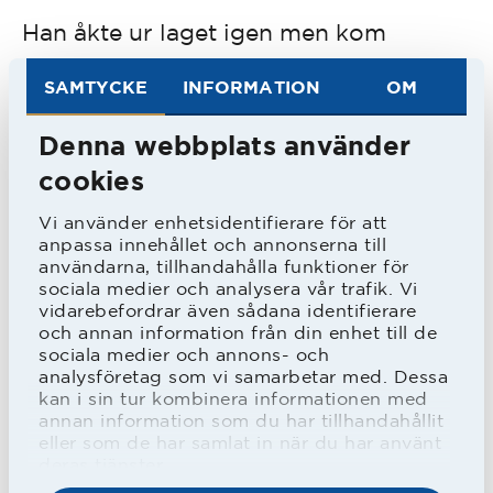
Han åkte ur laget igen men kom
tillbaka i serieavslutningen mot
SAMTYCKE
INFORMATION
OM
Hammarby hemma och fick sen spela
från start i de båda slutspelsmatcherna
Denna webbplats använder
mot Malmö FF.
cookies
Vi använder enhetsidentifierare för att
anpassa innehållet och annonserna till
Året efter gav Stefan Lundin honom
användarna, tillhandahålla funktioner för
chansen i fyra raka matcher under maj
sociala medier och analysera vår trafik. Vi
vidarebefordrar även sådana identifierare
och juni innan han tappade sin plats
och annan information från din enhet till de
sociala medier och annons- och
igen. Inhoppet med två minuter kvar i
analysföretag som vi samarbetar med. Dessa
bortamatchen mot Öster i september
kan i sin tur kombinera informationen med
annan information som du har tillhandahållit
blev hans sista minuter i Allsvenskan.
eller som de har samlat in när du har använt
För säsongen därpå satt han på
deras tjänster.