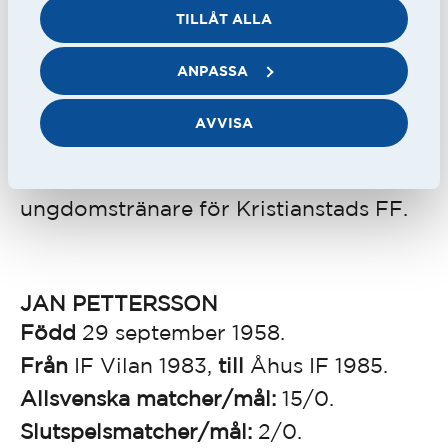
bänken de två första matcherna innan
TILLÅT ALLA
han helt försvann.
ANPASSA
På sommaren skrev han på för Åhus IF
AVVISA
och flyttade hem till Kristianstad.
Hanhar senare varit tränare och
ungdomstränare för Kristianstads FF.
JAN PETTERSSON
Född
29 september 1958.
Från
IF Vilan 1983,
till
Åhus IF 1985.
Allsvenska matcher/mål:
15/0.
Slutspelsmatcher/mål:
2/0.