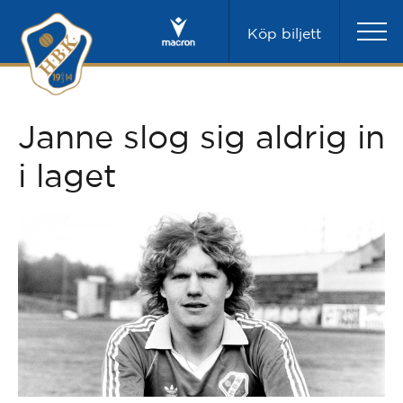
Köp biljett
Janne slog sig aldrig in
i laget