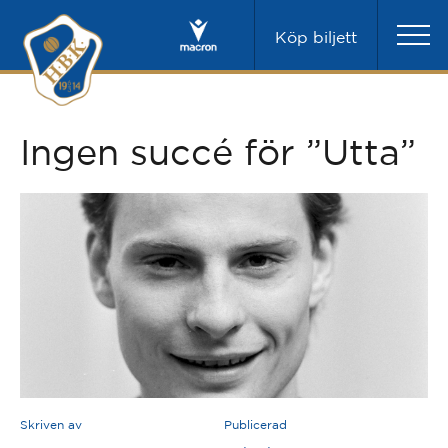
Köp biljett
Ingen succé för ”Utta”
Skriven av
Publicerad