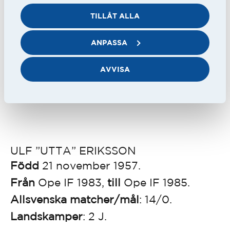
gjorde han sina sista allsvenska
TILLÅT ALLA
minuter.
ANPASSA
Året efter flyttade han tillbaka till Ope
AVVISA
IF.
ULF ”UTTA” ERIKSSON
Född
21 november 1957.
Från
Ope IF 1983,
till
Ope IF 1985.
Allsvenska matcher/mål
: 14/0.
Landskamper
: 2 J.