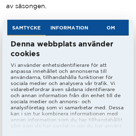
av säsongen.
Strax före 1984 bytte HBK tränare till
SAMTYCKE
INFORMATION
OM
Stefan Lundin men mer spel blev det
Denna webbplats använder
inte för "Utta", som hade fått
cookies
smeknamnet med anledning av den
Vi använder enhetsidentifierare för att
gamle VM-domaren med samma namn.
anpassa innehållet och annonserna till
användarna, tillhandahålla funktioner för
sociala medier och analysera vår trafik. Vi
Han fick hoppa in i två matcher i
vidarebefordrar även sådana identifierare
inledningen, sedan dröjde det till slutet
och annan information från din enhet till de
sociala medier och annons- och
av september. Några matcher från
analysföretag som vi samarbetar med. Dessa
kan i sin tur kombinera informationen med
start blev det inte och när han i näst
annan information som du har tillhandahållit
sista omgången hoppade in i
eller som de har samlat in när du har använt
deras tjänster.
bortamatchen mot IFK Norrköping så