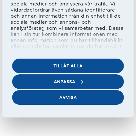
Superettan när han nickade in en
sociala medier och analysera vår trafik. Vi
vidarebefordrar även sådana identifierare
kvittering till 2-2 på hörna. Tyvärr fick
och annan information från din enhet till de
sociala medier och annons- och
han ta en paus hösten 2023 p.g.a. sin
analysföretag som vi samarbetar med. Dessa
hälsa.
kan i sin tur kombinera informationen med
annan information som du har tillhandahållit
eller som de har samlat in när du har använt
Han lämnade HBK inför 2024 för att
deras tjänster.
spela med Djurgårdens IF där han
TILLÅT ALLA
dock haft skadeproblem.
ANPASSA
Hans far Lars-Magnus ”Lalle” Nilsson
AVVISA
var med i A-truppen 1987 och tillhörde
senare Hammarby IF.