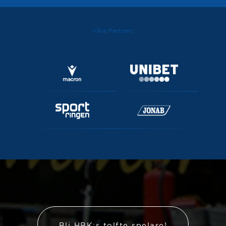
Våra Partners
Bli HBK:s tolfte spelare!