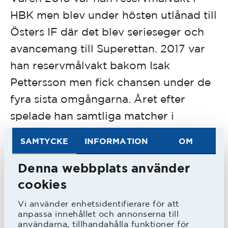
HBK men blev under hösten utlånad till
Östers IF där det blev serieseger och
avancemang till Superettan. 2017 var
han reservmålvakt bakom Isak
Pettersson men fick chansen under de
fyra sista omgångarna. Året efter
spelade han samtliga matcher i
Superettan för HBK.
SAMTYCKE
INFORMATION
OM
Malkolm Nilsson Säfqvist var ordinarie
Denna webbplats använder
i HBK under många år och höll hela 19
cookies
nollor 2020 i Superettan. Han blev
Vi använder enhetsidentifierare för att
anpassa innehållet och annonserna till
målskytt 2022 borta mot Västerås SK i
användarna, tillhandahålla funktioner för