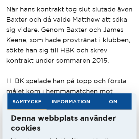
När hans kontrakt tog slut slutade även
Baxter och då valde Matthew att söka
sig vidare. Genom Baxter och James
Keene, som hade provtränat i klubben,
sökte han sig till HBK och skrev
kontrakt under sommaren 2015.
I HBK spelade han på topp och första
målet kom i hemmamatchen mot
Örebro och veckan därpå gjorde han
SAMTYCKE
INFORMATION
OM
det dubbla mot Djurgården på Tele2
Denna webbplats använder
Arena. Då HBK blev klara för
cookies
nerflyttning deklarerade han direkt att