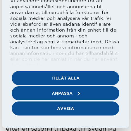
Vi använder enhetsidentifierare för att
han kommer att lämna föreningen och
anpassa innehållet och annonserna till
därför blev sista matchen mot
användarna, tillhandahålla funktioner för
sociala medier och analysera vår trafik. Vi
Hammarby hans sista. Han kunde
vidarebefordrar även sådana identifierare
och annan information från din enhet till de
knappt få bättre avslutning då han på
sociala medier och annons- och
övertid gjorde det avgörande 2-1
analysföretag som vi samarbetar med. Dessa
kan i sin tur kombinera informationen med
målet.
annan information som du har tillhandahållit
eller som de har samlat in när du har använt
deras tjänster.
Det blev fortsatt spel i Allsvenskan för
TILLÅT ALLA
Helsingborgs IF men kvalförlusterna
mot HBK.
ANPASSA
Inför 2017 flyttade han till Tunisien och
AVVISA
spel i Club Africain men han flyttade
efter en säsong tillbaka till Sydafrika