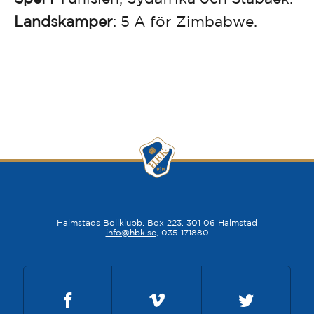
Landskamper
: 5 A för Zimbabwe.
Halmstads Bollklubb, Box 223, 301 06 Halmstad
info@hbk.se
, 035-171880