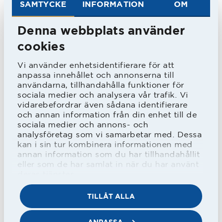
SAMTYCKE
INFORMATION
OM
och missade inte en enda seriematch
förrän sommaren 1980 då Stefan
Denna webbplats använder
Regfeldt tog över målvaktströjan. Då
cookies
hade Lennart spelat 206 raka
Vi använder enhetsidentifierare för att
anpassa innehållet och annonserna till
seriematcher för HBK vilket är
användarna, tillhandahålla funktioner för
klubbrekord. Tanken var att Lennart
sociala medier och analysera vår trafik. Vi
vidarebefordrar även sådana identifierare
skulle sluta inför 1981 men "Regan"
och annan information från din enhet till de
sociala medier och annons- och
försvann på utlandsjobb och det blev
analysföretag som vi samarbetar med. Dessa
en sista säsong i HBK-tröjan.
kan i sin tur kombinera informationen med
annan information som du har tillhandahållit
eller som de har samlat in när du har använt
Under åren i HBK var han med om
deras tjänster.
dubbla SM-guld och tillsammans med
TILLÅT ALLA
Lars-Göran Karlsson och Lars-Erik
ANPASSA