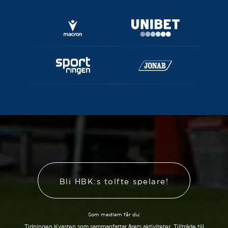
Bli HBK:s tolfte spelare!
Som medlem får du:
Tidningen Kvasten som sammanfattar årets aktiviteter. Tillträde till