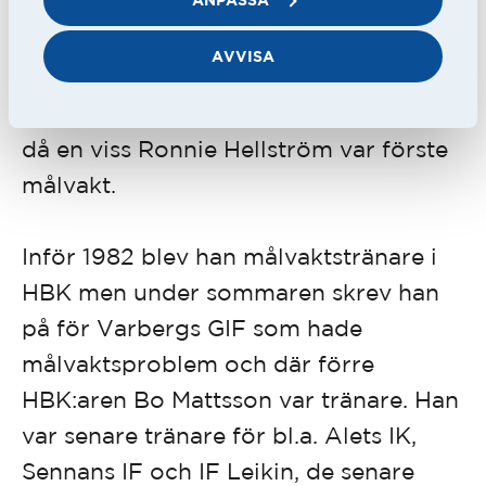
Larsson är han de enda som vunnit
fyra seriesegrar för HBK. Han var även
AVVISA
uttagen ett antal gånger i
landslagstruppen men fick inte spela
då en viss Ronnie Hellström var förste
målvakt.
Inför 1982 blev han målvaktstränare i
HBK men under sommaren skrev han
på för Varbergs GIF som hade
målvaktsproblem och där förre
HBK:aren Bo Mattsson var tränare. Han
var senare tränare för bl.a. Alets IK,
Sennans IF och IF Leikin, de senare