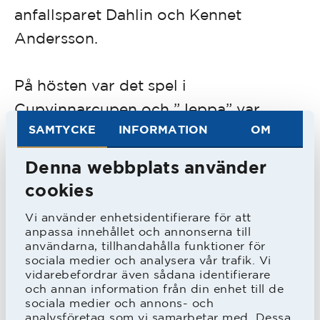
anfallsparet Dahlin och Kennet
Andersson.
På hösten var det spel i
Cupvinnarcupen och ”Jeppa” var
SAMTYCKE
INFORMATION
OM
givetvis med i den fantastiska matchen
mot Parma, vinst 3-0, en match som
Denna webbplats använder
HBK:are aldrig glömmer.
cookies
Vi använder enhetsidentifierare för att
Även 1996 och 1997 var han och
anpassa innehållet och annonserna till
användarna, tillhandahålla funktioner för
”Hacke” stabilt mittbackspar, och det
sociala medier och analysera vår trafik. Vi
hela resulterade i ett SM-guld 1997.
vidarebefordrar även sådana identifierare
och annan information från din enhet till de
Samma år fick just Jesper
sociala medier och annons- och
analysföretag som vi samarbetar med. Dessa