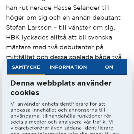
han rutinerade Hasse Selander till
höger om sig och en annan debutant –
Stefan Larsson – till vänster om sig.
HBK lyckades alltså att bli svenska
mästare med två debutanter på
mittfältet och dessa spelade båda två
samtliga matcher.
SAMTYCKE
INFORMATION
OM
Denna webbplats använder
1980 var han ordinarie i stort sett
cookies
under hela säsongen medan han under
Vi använder enhetsidentifierare för att
sitt sista år (1981) i HBK – med ny
anpassa innehållet och annonserna till
tränare i Jan Mak – fick mindre speltid.
användarna, tillhandahålla funktioner för
sociala medier och analysera vår trafik. Vi
Han ville därefter satsa på sin civila
vidarebefordrar även sådana identifierare
och annan information från din enhet till de