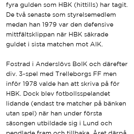
fyra gulden som HBK (hittills) har tagit.
De två senaste som styrelsemedlem
medan han 1979 var den defensive
mittfältsklippan när HBK säkrade
guldet i sista matchen mot AIK.
Fostrad i Anderslövs BoIK och därefter
div. 3-spel med Trelleborgs FF men
inför 1978 valde han att skriva på för
HBK. Dock blev fotbollsspelandet
lidande (endast tre matcher på bänken
utan spel) när han under första
säsongen utbildade sig i Lund och
pendlade fram och tillbaka. Året därpå,