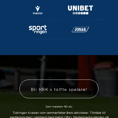
Bli HBK:s tolfte spelare!
Som medlem får du:
Tidningen Kvasten som sammanfattar årets aktiviteter. Tillträde till
medlemspuben i samband med match (18+). Medlemserbjudanden på