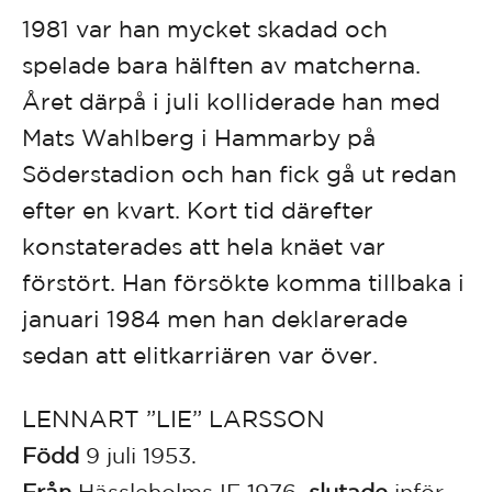
1981 var han mycket skadad och
spelade bara hälften av matcherna.
Året därpå i juli kolliderade han med
Mats Wahlberg i Hammarby på
Söderstadion och han fick gå ut redan
efter en kvart. Kort tid därefter
konstaterades att hela knäet var
förstört. Han försökte komma tillbaka i
januari 1984 men han deklarerade
sedan att elitkarriären var över.
LENNART ”LIE” LARSSON
Född
9 juli 1953.
Från
Hässleholms IF 1976,
slutade
inför