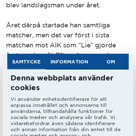
blev landslagsman under året.
Året därpå startade han samtliga
matcher, men det var först i sista
matchen mot AIK som ”Lie” gjorde
årets enda mål. Efter säsongen skrev
SAMTYCKE
INFORMATION
OM
han på för västtyska Schalke 04. Under
tiden som proffs deltog han i VM i
Denna webbplats använder
Argentina 1978.
cookies
Vi använder enhetsidentifierare för att
I september 1979 kom han tillbaka och
anpassa innehållet och annonserna till
användarna, tillhandahålla funktioner för
var med i slutomgångarna när HBK på
sociala medier och analysera vår trafik. Vi
vidarebefordrar även sådana identifierare
nytt bärgade guld, men denna gång
och annan information från din enhet till de
blev det ingen medalj för ”Lie”.
sociala medier och annons- och