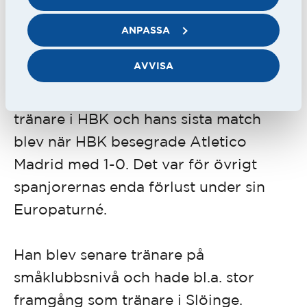
sommaren 1953, som tränare, var
denna kvintett en stor del av stommen
ANPASSA
som skulle ta en överlägsen seger i div.
AVVISA
2 och föra HBK åter till Allsvenskan.
Persson stannade bara en säsong som
tränare i HBK och hans sista match
blev när HBK besegrade Atletico
Madrid med 1-0. Det var för övrigt
spanjorernas enda förlust under sin
Europaturné.
Han blev senare tränare på
småklubbsnivå och hade bl.a. stor
framgång som tränare i Slöinge.