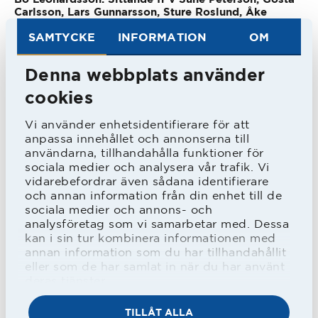
Carlsson, Lars Gunnarsson, Sture Roslund, Åke
Svenland
SAMTYCKE
INFORMATION
OM
Sista matchen var i november 1949, då
Denna webbplats använder
han samtidigt var tränare för laget, och
cookies
då det blev 2-2 i bortamatchen mot
Vi använder enhetsidentifierare för att
IFK Malmö. Under sista höstsäsongen
anpassa innehållet och annonserna till
användarna, tillhandahålla funktioner för
hade stommen till det kommande
sociala medier och analysera vår trafik. Vi
silverlaget debuterat och han fick spela
vidarebefordrar även sådana identifierare
och annan information från din enhet till de
tillsammans med Gunnar Johansson,
sociala medier och annons- och
analysföretag som vi samarbetar med. Dessa
Olle Ericsson, Olle Göransson, Östen
kan i sin tur kombinera informationen med
Ståhl och Sylve Bengtsson.
annan information som du har tillhandahållit
eller som de har samlat in när du har använt
deras tjänster.
När han kom tillbaka till HBK
TILLÅT ALLA