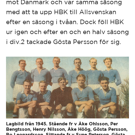
mot Danmark och var samma säsong
med att ta upp HBK till Allsvenskan
efter en säsong i tvåan. Dock föll HBK
ur igen och efter en och en halv säsong
i div.2 tackade Gösta Persson för sig.
Lagbild från 1945. Stående fr v Åke Ohlsson, Per
Bengtsson, Henry Nilsson, Åke Höög, Gösta Persson,
Bo Leonardsson. Sittande fr v Sune Peterson, Gösta