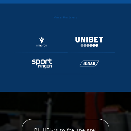
Våra Partners
Bli HBK:s tolfte spelare!