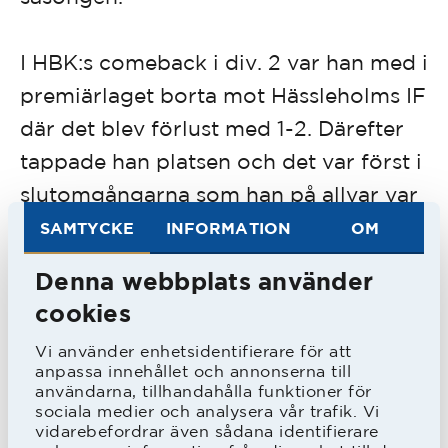
I HBK:s comeback i div. 2 var han med i
premiärlaget borta mot Hässleholms IF
där det blev förlust med 1-2. Därefter
tappade han platsen och det var först i
slutomgångarna som han på allvar var
tillbaka i startelvan igen.
SAMTYCKE
INFORMATION
OM
Denna webbplats använder
Under 1970 spelade han drygt hälften
cookies
av matcherna och hans enda mål i
Vi använder enhetsidentifierare för att
HBK-tröjan kom när han gjorde femte
anpassa innehållet och annonserna till
målet när IFK Malmö besegrades på
användarna, tillhandahålla funktioner för
sociala medier och analysera vår trafik. Vi
Örjans vall med 5-1.
vidarebefordrar även sådana identifierare