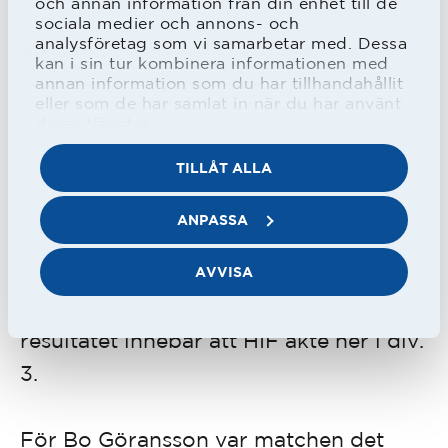
och annan information från din enhet till de
sociala medier och annons- och
1971 blev det i stort sett bara spel i
analysföretag som vi samarbetar med. Dessa
kan i sin tur kombinera informationen med
reservlaget. Han gjorde ett inhopp i
annan information som du har tillhandahållit
eller som de har samlat in när du har använt
seriefinalen borta mot Perstorp, förlust
deras tjänster.
med 0-3 i en match som skulle bli
TILLÅT ALLA
tränare Jan Holmbergs sista i seriespel
för HBK. Han fick även chansen i
ANPASSA
sistahemmamatchen i serien mot
Helsingborgs IF. HBK hade redan
AVVISA
säkrat seriesegern medan 3-3
resultatet innebar att HIF åkte ner i div.
3.
För Bo Göransson var matchen det