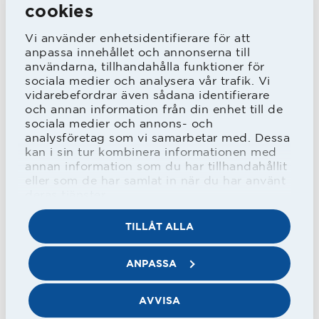
cookies
Första matcherna blev det förluster
men som kom tre oavgjorda, innan en
Vi använder enhetsidentifierare för att
anpassa innehållet och annonserna till
ny förlust. Därefter kom tre reka
användarna, tillhandahålla funktioner för
sociala medier och analysera vår trafik. Vi
vinster och trots förlust i sista matchen
vidarebefordrar även sådana identifierare
säkrades kontraktet.
och annan information från din enhet till de
sociala medier och annons- och
analysföretag som vi samarbetar med. Dessa
kan i sin tur kombinera informationen med
annan information som du har tillhandahållit
JOHAN LINDHOLM (tidigare Bergström)
eller som de har samlat in när du har använt
deras tjänster.
Född 18 mars 1988.
Tränare 2024.
TILLÅT ALLA
Ass. tränare 2022-23, U-tränare 2017-21.
ANPASSA
Antal matcher i Allsvenskan 10 (3-3-4)
Poängsnitt Allsvenskan 1,20
AVVISA