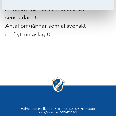
Målsnitt Allsvenskan 1,00
Antal omgångar som allsvensk
serieledare 0
Antal omgångar som allsvenskt
nerflyttningslag 0
Halmstads Bollklubb, Box 223, 301 06 Halmstad
info@hbk.se
, 035-171880