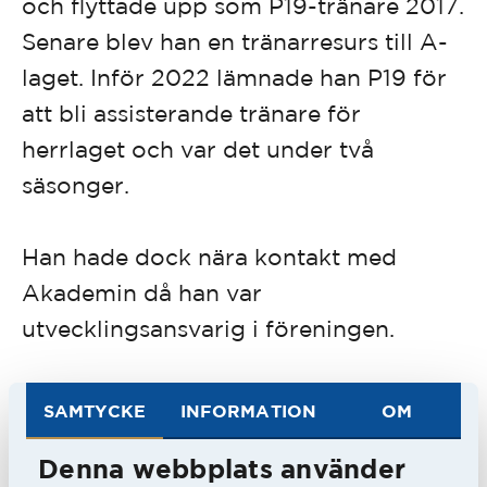
och flyttade upp som P19-tränare 2017.
Senare blev han en tränarresurs till A-
laget. Inför 2022 lämnade han P19 för
att bli assisterande tränare för
herrlaget och var det under två
säsonger.
Han hade dock nära kontakt med
Akademin då han var
utvecklingsansvarig i föreningen.
Fick i augusti 2024 ta över herrlaget
SAMTYCKE
INFORMATION
OM
efter Magnus Haglund.
Denna webbplats använder