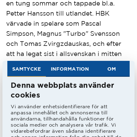
en tung sommar och tappade bl.a.
Petter Hansson till utlandet. HBK
värvade in spelare som Pascal
Simpson, Magnus "Turbo" Svensson
och Tomas Zvirgzdauskas, och efter
att ha legat sist i allsvenskan i mitten
på augusti, så förlorade HBK inte en
SAMTYCKE
INFORMATION
OM
match under hela hösten.
Denna webbplats använder
Året därpå hittade han anfallsspelaren
cookies
Igor Sypniewski. Polacken var i dålig
Vi använder enhetsidentifierare för att
anpassa innehållet och annonserna till
form men Thern lyckades få fart på
användarna, tillhandahålla funktioner för
honom och Sypniewski blev en stor
sociala medier och analysera vår trafik. Vi
vidarebefordrar även sådana identifierare
profil framför allt under våren och