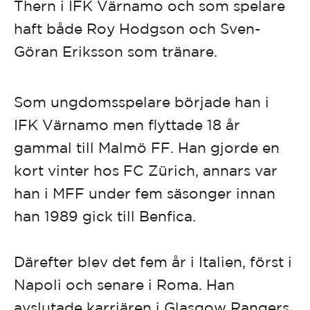
Thern i IFK Värnamo och som spelare
haft både Roy Hodgson och Sven-
Göran Eriksson som tränare.
Som ungdomsspelare började han i
IFK Värnamo men flyttade 18 år
gammal till Malmö FF. Han gjorde en
kort vinter hos FC Zürich, annars var
han i MFF under fem säsonger innan
han 1989 gick till Benfica.
Därefter blev det fem år i Italien, först i
Napoli och senare i Roma. Han
avslutade karriären i Glasgow Rangers