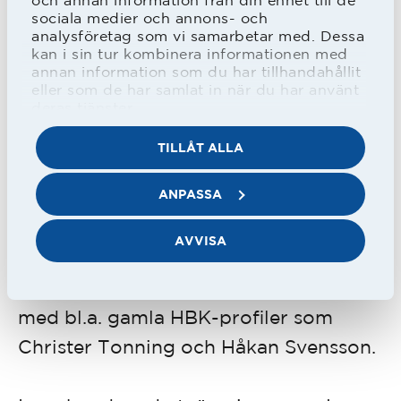
och annan information från din enhet till de
sociala medier och annons- och
sommaren.
analysföretag som vi samarbetar med. Dessa
kan i sin tur kombinera informationen med
annan information som du har tillhandahållit
Efter två säsonger som chefstränare
eller som de har samlat in när du har använt
valde Thern att lämna, och det skulle
deras tjänster.
dröja sju år innan han dök upp som
TILLÅT ALLA
klubbtränare igen - då i IFK Värnamo.
ANPASSA
Den 75-faldige landslagsspelaren, och
AVVISA
Guldbollen-vinnaren 1989, har satsat
på att utbilda ungdomar under skoltid,
med bl.a. gamla HBK-profiler som
Christer Tonning och Håkan Svensson.