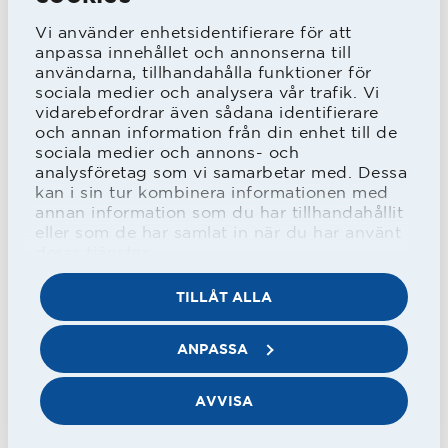
Eriksson (Ope IF), Bengt Månsson
Vi använder enhetsidentifierare för att
anpassa innehållet och annonserna till
(Lunds BK) och inhyrde målvakten Ken
användarna, tillhandahålla funktioner för
Allen som kom på sommaren. Från
sociala medier och analysera vår trafik. Vi
vidarebefordrar även sådana identifierare
egna leden fick Roger ”Nemo”
och annan information från din enhet till de
sociala medier och annons- och
Johansson stort förtroende av
analysföretag som vi samarbetar med. Dessa
holländaren. Första halvan av serien
kan i sin tur kombinera informationen med
annan information som du har tillhandahållit
gav endast nio poäng men på hösten
eller som de har samlat in när du har använt
kom HBK starkt och vann sju av elva
deras tjänster.
matcher, vilket innebar en sjätteplats. I
TILLÅT ALLA
slutspelet blev det förluster i båda
ANPASSA
matcherna mot Malmö FF.
AVVISA
I början av mars 1984 fick Jan Mak