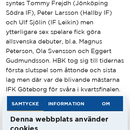
syntes Tommy Frejdh (Jönköping
Södra IF), Peter Larsson (Hallby IF)
och Ulf Sjölin (IF Leikin) men
ytterligare sex spelare fick göra
allsvenska debuter, bl.a. Magnus
Peterson, Ola Svensson och Eggert
Gudmundsson. HBK tog sig till tidernas
första slutspel som åttonde och sista
lag men där var de blivande mästarna
IFK Göteborg för svåra i kvartsfinalen.
SAMTYCKE
INFORMATION
OM
Mak släppte fram ytterligare
sjudebutanter under hans tredje år i
Denna webbplats använder
HBK. Nya var nyförvärv som Ulf
cookies