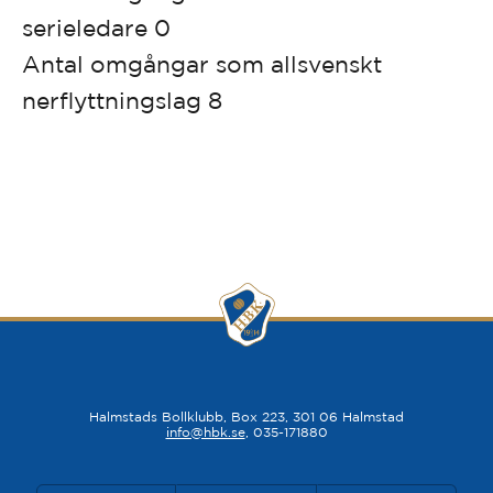
serieledare 0
Antal omgångar som allsvenskt
nerflyttningslag 8
Halmstads Bollklubb, Box 223, 301 06 Halmstad
info@hbk.se
, 035-171880