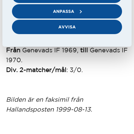
han över till Kornhults IK.
ANPASSA
AVVISA
WAYNE FOGELBERG
Född
14 augusti 1949.
Från
Genevads IF 1969,
till
Genevads IF
1970.
Div. 2-matcher/mål
: 3/0.
Bilden är en faksimil från
Hallandsposten 1999-08-13.