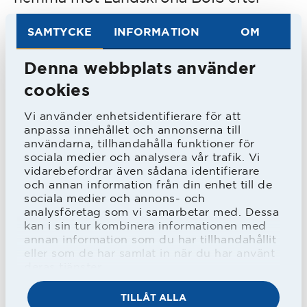
underläge med 0-2 och där Ingvar
SAMTYCKE
INFORMATION
OM
Andersson kvitterade i slutminuterna.
Mer spel i A-laget blev det inte, utan
Denna webbplats använder
karriären i HBK blev kort. Detta
cookies
berodde till stor del på en axelskada
Vi använder enhetsidentifierare för att
anpassa innehållet och annonserna till
han fick i slutminuterna på en träning
användarna, tillhandahålla funktioner för
och att det efter Landskrona-matchen
sociala medier och analysera vår trafik. Vi
vidarebefordrar även sådana identifierare
var sommaruppehåll.
och annan information från din enhet till de
sociala medier och annons- och
analysföretag som vi samarbetar med. Dessa
Han återvände senare till Genevads IF.
kan i sin tur kombinera informationen med
annan information som du har tillhandahållit
Under hans sju år i femman med
eller som de har samlat in när du har använt
Genevad vann han skytteligan inte
deras tjänster.
mindre än sex gånger. Inför 1980 gick
TILLÅT ALLA