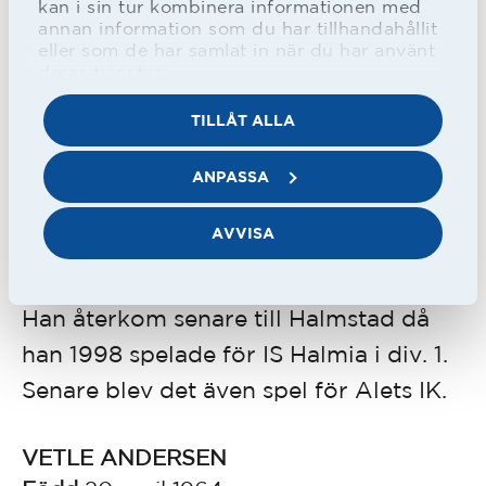
kan i sin tur kombinera informationen med
annan information som du har tillhandahållit
eller som de har samlat in när du har använt
Peter Andersson, Stuart Baxter och Vetle Andersen i
deras tjänster.
en bild från 1991.
TILLÅT ALLA
I sista hemmamatchen mot BK Häcken
gjorde han sin sista allsvenska match
ANPASSA
då han lämnade HBK för att åter spela
AVVISA
med Lyngby.
Han återkom senare till Halmstad då
han 1998 spelade för IS Halmia i div. 1.
Senare blev det även spel för Alets IK.
VETLE ANDERSEN