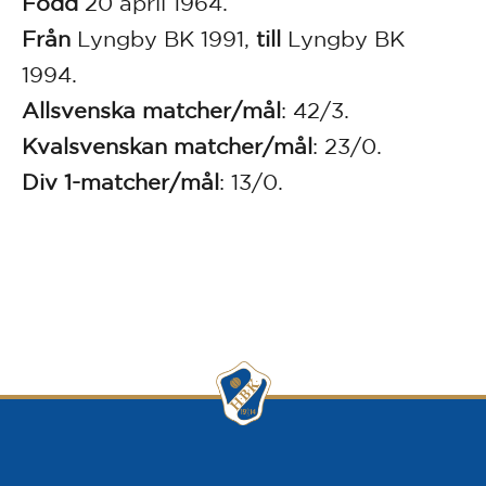
Född
20 april 1964.
Från
Lyngby BK 1991,
till
Lyngby BK
1994.
Allsvenska matcher/mål
: 42/3.
Kvalsvenskan mat
cher/mål
: 23/0.
Div 1-matcher/mål
: 13/0.