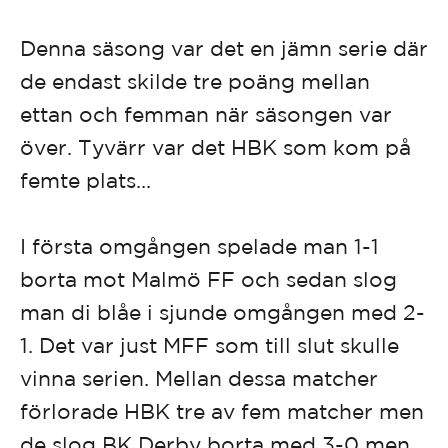
Denna säsong var det en jämn serie där
de endast skilde tre poäng mellan
ettan och femman när säsongen var
över. Tyvärr var det HBK som kom på
femte plats...
I första omgången spelade man 1-1
borta mot Malmö FF och sedan slog
man di blåe i sjunde omgången med 2-
1. Det var just MFF som till slut skulle
vinna serien. Mellan dessa matcher
förlorade HBK tre av fem matcher men
de slog BK Derby borta med 3-0 men