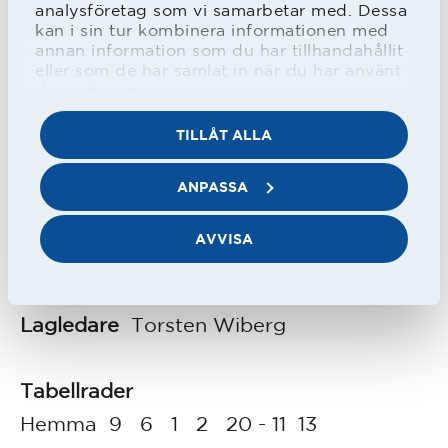
analysföretag som vi samarbetar med. Dessa
Största förlust
BK Drott - HBK 3 - 0,
kan i sin tur kombinera informationen med
annan information som du har tillhandahållit
Fässbergs IF - HBK 3 - 0
eller som de har samlat in när du har använt
deras tjänster.
Antal spelare
20
Flest matcher
Torsten Karlsson, Hasse
TILLÅT ALLA
Johansson, Emil Carlsson, Per Ericsson,
ANPASSA
Yngve Bengtsson, Henry Holmsten, 18
matcher
AVVISA
Bäste målskytt
Per Erics
son, 10 mål
Tränare
-
Lagledare
Torsten Wiberg
Tabellrader
Hemma 9 6 1 2 20 - 11 13