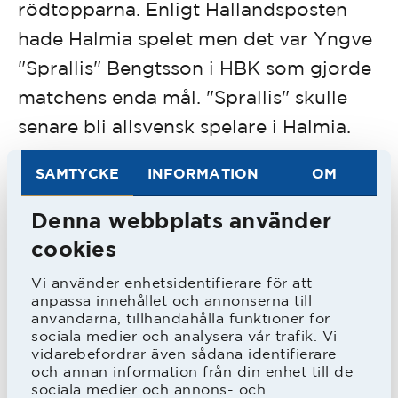
rödtopparna. Enligt Hallandsposten
hade Halmia spelet men det var Yngve
"Sprallis" Bengtsson i HBK som gjorde
matchens enda mål. "Sprallis" skulle
senare bli allsvensk spelare i Halmia.
SAMTYCKE
INFORMATION
OM
HBK avslutade senare serien med
dubbla segrar mot Kalmar FF, klar
Denna webbplats använder
jumbo i serien.
cookies
Vi använder enhetsidentifierare för att
1930/31
anpassa innehållet och annonserna till
användarna, tillhandahålla funktioner för
Serie
Div II Södra
sociala medier och analysera vår trafik. Vi
vidarebefordrar även sådana identifierare
Placering
5:a
och annan information från din enhet till de
sociala medier och annons- och
Största seger
HBK - IS Halmia 7 - 2