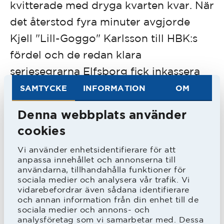
kvitterade med dryga kvarten kvar. När
det återstod fyra minuter avgjorde
Kjell "Lill-Goggo" Karlsson till HBK:s
fördel och de redan klara
seriesegrarna Elfsborg fick inkassera
sin första förlust för året.
SAMTYCKE
INFORMATION
OM
Denna webbplats använder
I sista hemmamatchen vann HBK mot
cookies
bottenlaget Trollhättans IF med 6-4
Vi använder enhetsidentifierare för att
och i den matchen svarade Sylve
anpassa innehållet och annonserna till
Bengtsson för inte mindre än fyra mål.
användarna, tillhandahålla funktioner för
sociala medier och analysera vår trafik. Vi
vidarebefordrar även sådana identifierare
och annan information från din enhet till de
sociala medier och annons- och
1960
analysföretag som vi samarbetar med. Dessa