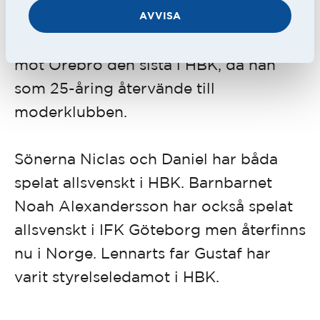
AVVISA
För Lennart blev avslutningsmatchen
mot Örebro den sista i HBK, då han
som 25-åring återvände till
moderklubben.
Sönerna Niclas och Daniel har båda
spelat allsvenskt i HBK. Barnbarnet
Noah Alexandersson har också spelat
allsvenskt i IFK Göteborg men återfinns
nu i Norge. Lennarts far Gustaf har
varit styrelseledamot i HBK.