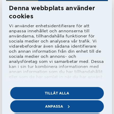
därpå, samtliga som högerback,
Denna webbplats använder
medan han 1971 därpå endast missade
cookies
två matcher. Här var han i slutet av
Vi använder enhetsidentifierare för att
serien och i första kvalmatchen
anpassa innehållet och annonserna till
vänsterback, men var tillbaka på
användarna, tillhandahålla funktioner för
sociala medier och analysera vår trafik. Vi
högerbacken i de två sista
vidarebefordrar även sådana identifierare
och annan information från din enhet till de
kvalmatcherna mot GAIS och
sociala medier och annons- och
Sandvikens IF.
analysföretag som vi samarbetar med. Dessa
kan i sin tur kombinera informationen med
annan information som du har tillhandahållit
eller som de har samlat in när du har använt
I den allsvenska premiärmatchen mot
deras tjänster.
Malmö FF 1972 spelade han högerytter
TILLÅT ALLA
men sen var det högerback som gällde
för Lennart under resten av säsongen
ANPASSA
när HBK åkte ur igen.