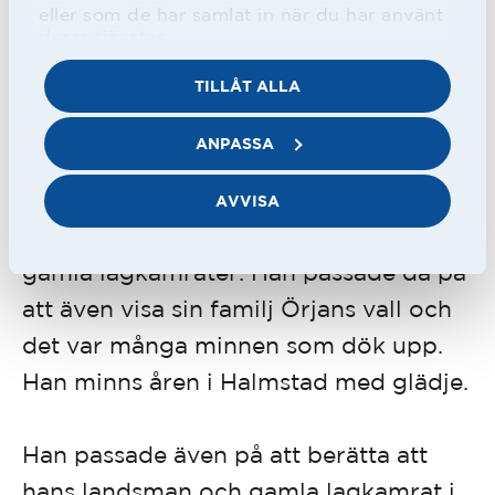
inlett serien med åtta raka segrar och
eller som de har samlat in när du har använt
deras tjänster.
leder med sju poäng. I laget spelar
TILLÅT ALLA
även den gamle HBK:aren Höskuldur
Gunnlaugsson.
ANPASSA
Under helgen var han på besök i
AVVISA
Halmstad och träffade några av sina
gamla lagkamrater. Han passade då på
att även visa sin familj Örjans vall och
det var många minnen som dök upp.
Han minns åren i Halmstad med glädje.
Han passade även på att berätta att
hans landsman och gamla lagkamrat i