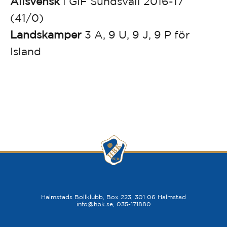
Allsvensk
i GIF Sundsvall 2016-17
(41/0)
Landskamper
3 A, 9 U, 9 J, 9 P för
Island
Halmstads Bollklubb, Box 223, 301 06 Halmstad
info@hbk.se
, 035-171880