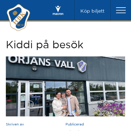
Köp biljett
Kiddi på besök
Skriven av
Publicerad