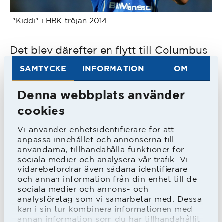
"Kiddi" i HBK-tröjan 2014.
Det blev därefter en flytt till Columbus
Crew i USA men där en knäskada
SAMTYCKE
INFORMATION
OM
förstörde hans säsong. Han återvände
Denna webbplats använder
till Sverige och spelade två säsonger i
cookies
GIF Sundsvall.
Vi använder enhetsidentifierare för att
anpassa innehållet och annonserna till
Numera återfinns han i Breidablik och
användarna, tillhandahålla funktioner för
sociala medier och analysera vår trafik. Vi
han hoppas i år kunna få vinna ligan. I
vidarebefordrar även sådana identifierare
och annan information från din enhet till de
fjor ledde de serien med två omgångar
sociala medier och annons- och
kvar men missade. I år är
analysföretag som vi samarbetar med. Dessa
kan i sin tur kombinera informationen med
förutsättningarna mycket goda då de
annan information som du har tillhandahållit