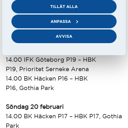
matcher mot Häcken så det ska bli
TILLÅT ALLA
intressant att se hur laget och spelarna
står sig på den här nivån, säger
ANPASSA
Alexander Sakac i P17.
AVVISA
Lördag 19 februari
14.00 IFK Göteborg P19 – HBK
P19,
Prioritet Serneke Arena
14.00 BK Häcken P16 – HBK
P16,
Gothia Park
Söndag 20 februari
14.00 BK Häcken P17 – HBK P17,
Gothia
Park