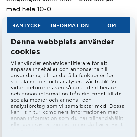
med hela 10-0.
- Jag kan bara instämma med Max om
SAMTYCKE
INFORMATION
OM
motstånd och match, säger P16:s nya
huvudtränare Fredrik Andersson.
Denna webbplats använder
– Det kommer säkert att bli den
cookies
tuffaste matchen flera av killarna har
Vi använder enhetsidentifierare för att
spelat så det blir en spännande
anpassa innehållet och annonserna till
användarna, tillhandahålla funktioner för
utmaning.
sociala medier och analysera vår trafik. Vi
vidarebefordrar även sådana identifierare
och annan information från din enhet till de
På söndagen är det HBK P17 som får
sociala medier och annons- och
analysföretag som vi samarbetar med. Dessa
ge sig till Gothia Park för möte med de
kan i sin tur kombinera informationen med
annan information som du har tillhandahållit
gula ”Getingarna”.
eller som de har samlat in när du har använt
- Det är alltid bra och utvecklande
deras tjänster.