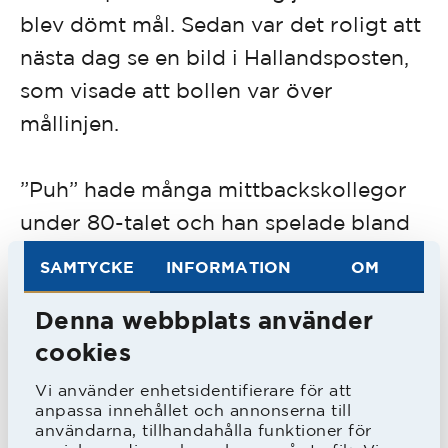
blev dömt mål. Sedan var det roligt att
nästa dag se en bild i Hallandsposten,
som visade att bollen var över
mållinjen.
”Puh” hade många mittbackskollegor
under 80-talet och han spelade bland
annat med spelare som Alf Peterson,
SAMTYCKE
INFORMATION
OM
Tommy Frejdh, Peter Larsson, Mats-
Denna webbplats använder
Ola Carlsson, Ola Svensson, Tommy
cookies
”Hacke” Andersson och Torbjörn
Arvidsson.
Vi använder enhetsidentifierare för att
anpassa innehållet och annonserna till
- Jag tycker att jag hade lätt för att
användarna, tillhandahålla funktioner för