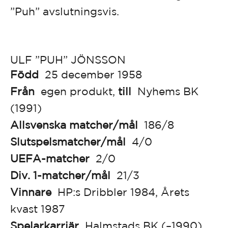
”Puh” avslutningsvis.
ULF ”PUH” JÖNSSON
Född
25 december 1958
Från
egen produkt,
till
Nyhems BK
(1991)
Allsvenska matcher/mål
186/8
Slutspelsmatcher/mål
4/0
UEFA-matcher
2/0
Div. 1-matcher/mål
21/3
Vinnare
HP:s Dribbler 1984, Årets
kvast 1987
Spelarkarriär
Halmstads BK (–1990),