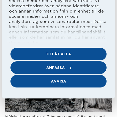
sociala medier och analysera vår trafik. Vi
läsa spelet och sedan hade jag ett bra
vidarebefordrar även sådana identifierare
huvudspel. Roy Hodgson sa en gång
och annan information från din enhet till de
sociala medier och annons- och
att jag var Sveriges bästa huvudspelare
analysföretag som vi samarbetar med. Dessa
och det var roligt att höra, säger ”Puh”.
kan i sin tur kombinera informationen med
annan information som du har tillhandahållit
eller som de har samlat in när du har använt
deras tjänster.
TILLÅT ALLA
ANPASSA
AVVISA
Målskyttarna efter 4-0 hemma mot IK Brage i april