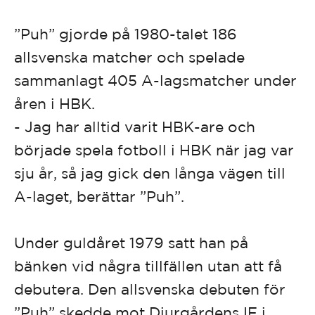
”Puh” gjorde på 1980-talet 186
allsvenska matcher och spelade
sammanlagt 405 A-lagsmatcher under
åren i HBK.
- Jag har alltid varit HBK-are och
började spela fotboll i HBK när jag var
sju år, så jag gick den långa vägen till
A-laget, berättar ”Puh”.
Under guldåret 1979 satt han på
bänken vid några tillfällen utan att få
debutera. Den allsvenska debuten för
”Puh” skedde mot Djurgårdens IF i