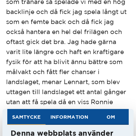
som tränare så spelade vi med en hög
backlinje och då fick jag spela långt ut
som en femte back och då fick jag
också hantera en hel del frilägen och
oftast gick det bra. Jag hade gärna
varit lite längre och haft en kraftigare
fysik för att ha blivit ännu bättre som
målvakt och fått fler chanser i
landslaget, menar Lennart, som blev
uttagen till landslaget ett antal gånger
utan att få spela då en viss Ronnie
Hellström var förstemålvakt.
SAMTYCKE
INFORMATION
OM
Tanken var att Lennart skulle sluta
Denna webbplats använder