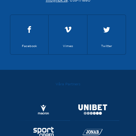
info@hbk.se
, 035-171880
Facebook
Vimeo
Twitter
Våra Partners