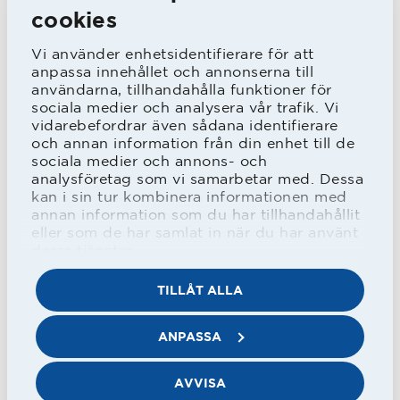
inför 1981 men Stefan Regfeldt
cookies
försvann på utlandsjobb och det blev
Vi använder enhetsidentifierare för att
anpassa innehållet och annonserna till
en sista säsong i HBK. Därefter har det
användarna, tillhandahålla funktioner för
blivit många tränaruppdrag för
sociala medier och analysera vår trafik. Vi
vidarebefordrar även sådana identifierare
Lennart Ljung.
och annan information från din enhet till de
sociala medier och annons- och
- Jag har varit A-lagstränare i bland
analysföretag som vi samarbetar med. Dessa
annat Alets IK, Sennans IF, IF Leikin
kan i sin tur kombinera informationen med
annan information som du har tillhandahållit
och BK Astrio men framför allt har jag
eller som de har samlat in när du har använt
varit målvaktstränare. Det började i
deras tjänster.
HBK redan 1982 och i HBK har jag varit
TILLÅT ALLA
vid olika tillfällen och jag har även varit
ANPASSA
målvaktstränare i till exempel Malmö
FF. Jag fick sedan förmånen att vara
AVVISA
målvaktstränare i landslaget. Det