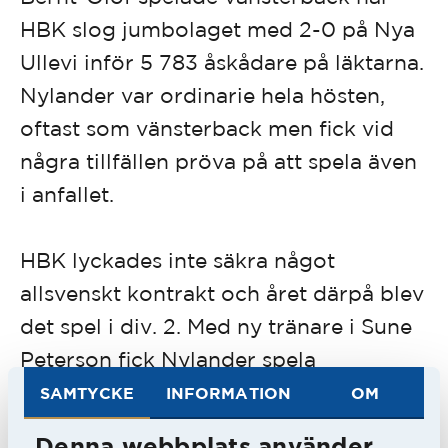
HBK slog jumbolaget med 2-0 på Nya
Ullevi inför 5 783 åskådare på läktarna.
Nylander var ordinarie hela hösten,
oftast som vänsterback men fick vid
några tillfällen pröva på att spela även
i anfallet.
HBK lyckades inte säkra något
allsvenskt kontrakt och året därpå blev
det spel i div. 2. Med ny tränare i Sune
Peterson fick Nylander spela
högerinner och gjorde sitt första mål i
SAMTYCKE
INFORMATION
OM
bortapremiären mot Trollhättans IF på
Denna webbplats använder