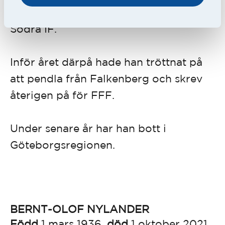
han missade epilogen mot Jönköpings
Södra IF.
Inför året därpå hade han tröttnat på
att pendla från Falkenberg och skrev
återigen på för FFF.
Under senare år har han bott i
Göteborgsregionen.
BERNT-OLOF NYLANDER
Född
1 mars 1936,
död
1 oktober 2021