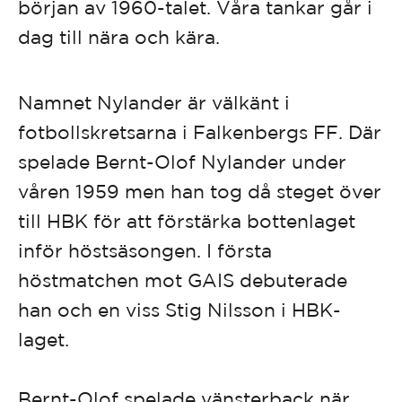
början av 1960-talet. Våra tankar går i
dag till nära och kära.
Namnet Nylander är välkänt i
fotbollskretsarna i Falkenbergs FF. Där
spelade Bernt-Olof Nylander under
våren 1959 men han tog då steget över
till HBK för att förstärka bottenlaget
inför höstsäsongen. I första
höstmatchen mot GAIS debuterade
han och en viss Stig Nilsson i HBK-
laget.
Bernt-Olof spelade vänsterback när