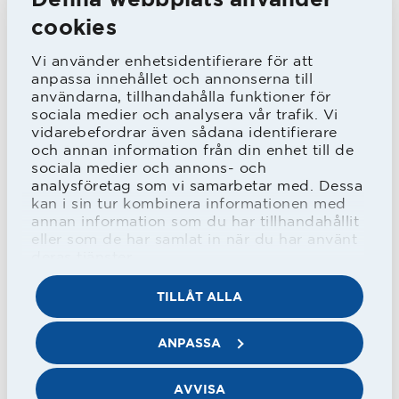
Edsborgs IP. Totalt blev det fyra mål
cookies
denna säsong för falkenbergaren. Bl.a.
Vi använder enhetsidentifierare för att
gjorde han ett av målen när de
anpassa innehållet och annonserna till
överlägsna seriesegrarna IF Elfsborg
användarna, tillhandahålla funktioner för
sociala medier och analysera vår trafik. Vi
förlorade sin enda match under
vidarebefordrar även sådana identifierare
och annan information från din enhet till de
säsongen - och som året därpå blev
sociala medier och annons- och
svenska mästare.
analysföretag som vi samarbetar med. Dessa
kan i sin tur kombinera informationen med
annan information som du har tillhandahållit
eller som de har samlat in när du har använt
1961 fick han ta steg längre bak i banan
deras tjänster.
och spelade mest vänsterhalv men fick
TILLÅT ALLA
även vid några tillfällen spela
vänsterback. Derbyt mot IS Halmia i
ANPASSA
slutet på september, förlust med 0-1,
blev Nylanders sista match i HBK då
AVVISA