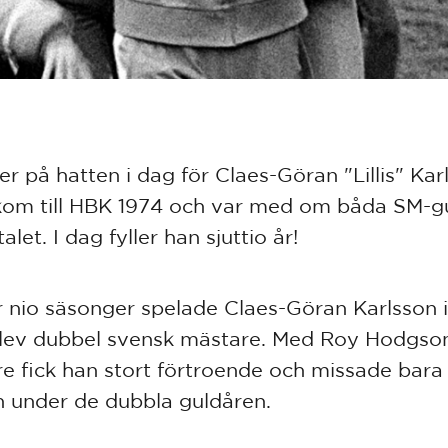
er på hatten i dag för Claes-Göran "Lillis" Kar
om till HBK 1974 och var med om båda SM-g
alet. I dag fyller han sjuttio år!
 nio säsonger spelade Claes-Göran Karlsson 
lev dubbel svensk mästare. Med Roy Hodgso
re fick han stort förtroende och missade bara
 under de dubbla guldåren.