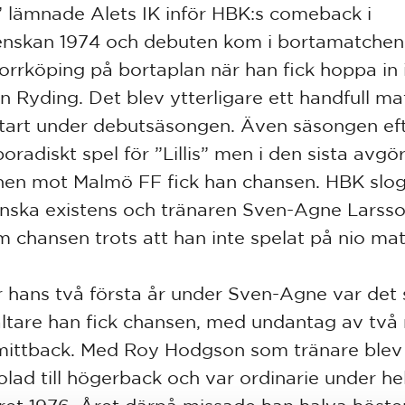
is” lämnade Alets IK inför HBK:s comeback i
enskan 1974 och debuten kom i bortamatche
orrköping på bortaplan när han fick hoppa in i
an Ryding. Det blev ytterligare ett handfull m
start under debutsäsongen. Även säsongen eft
poradiskt spel för ”Lillis” men i den sista avg
en mot Malmö FF fick han chansen. HBK slogs
enska existens och tränaren Sven-Agne Larss
 chansen trots att han inte spelat på nio mat
 hans två första år under Sven-Agne var det
ältare han fick chansen, med undantag av två
ittback. Med Roy Hodgson som tränare blev
lad till högerback och var ordinarie under hel