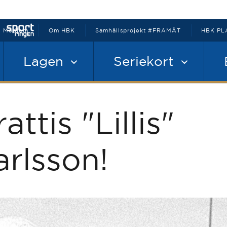
Medlem
Om HBK
Samhällsprojekt #FRAMÅT
HBK PL
Lagen
Seriekort
attis "Lillis"
arlsson!