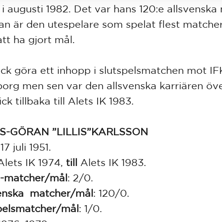
 i augusti 1982. Det var hans 120:e allsvenska
an är den utespelare som spelat flest matche
tt ha gjort mål.
ick göra ett inhopp i slutspelsmatchen mot IF
org men sen var den allsvenska karriären öv
ck tillbaka till Alets IK 1983.
S-GÖRAN ”LILLIS”KARLSSON
d
17 juli 1951.
Alets IK 1974,
till
Alets IK 1983.
-matcher/mål
:
2/0.
enska matcher/mål
:
120/0.
pelsmatcher/mål
:
1/0.