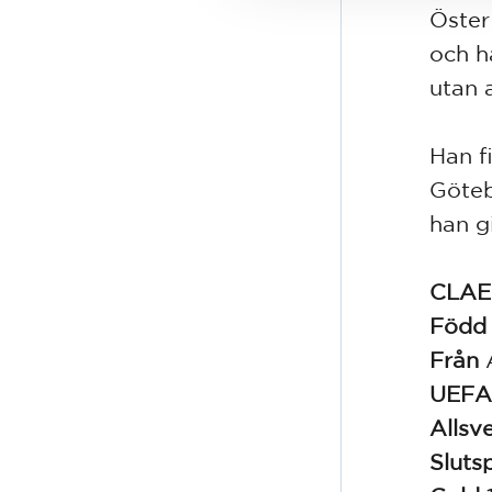
Öster
och h
utan a
Han f
Göteb
han gi
CLAE
Föd
Från
UEFA
Allsv
Sluts