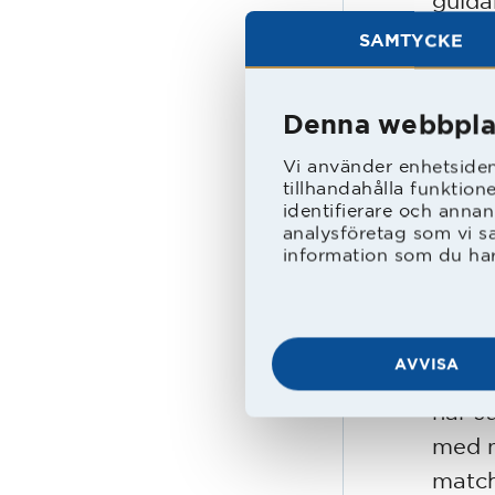
guldå
när h
SAMTYCKE
Jan R
förtjä
Denna webbpla
Vi använder enhetsident
1978 
tillhandahålla funktion
höger
identifierare och annan
analysföretag som vi s
Bergs
information som du har 
sin v
1979 
AVVISA
Det b
när J
med m
match