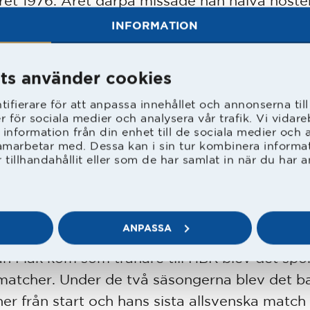
ret 1976. Året därpå missade han halva höste
an var tillbaka i laget blev det som yttermittfä
INFORMATION
yding och Peder Amberntsson hade spelat
nstfullt på ytterbacksplatserna.
ts använder cookies
ifierare för att anpassa innehållet och annonserna til
fick han spelade två första matcherna som
er för sociala medier och analysera vår trafik. Vi vida
mittfältare då Roy använde Kurt-Arne ”Nann
 information från din enhet till de sociala medier och
amarbetar med. Dessa kan i sin tur kombinera inform
trand som högerback men sen var ”Lillis” till
tillhandahållit eller som de har samlat in när du har a
anliga högerbacksplats. Där spelade han även
när det blev nytt guld för HBK.
ANPASSA
lev endast sex matcher på sommaren året dä
an Mak kom som tränare till HBK blev det spo
atcher. Under de två säsongerna blev det b
er från start och hans sista allsvenska match