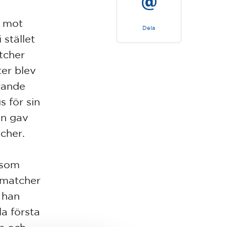
n mot
Dela
 stället
atcher
er blev
örande
 för sin
on gav
cher.
 som
 matcher
 han
a första