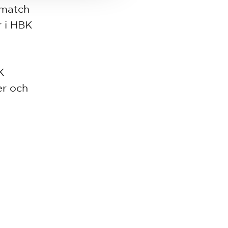
 match
r i HBK
K
er och