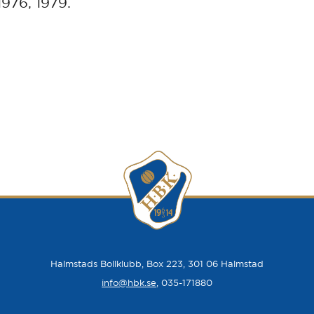
1976, 1979.
Halmstads Bollklubb, Box 223, 301 06 Halmstad
info@hbk.se
, 035-171880