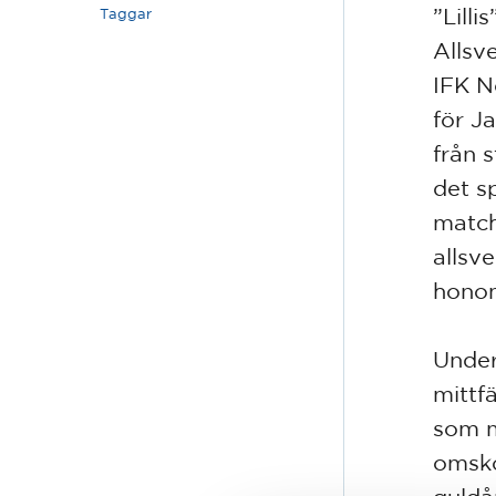
”Lill
Taggar
Allsv
IFK N
för J
från 
det s
match
allsv
honom
Under
mittf
som m
omsko