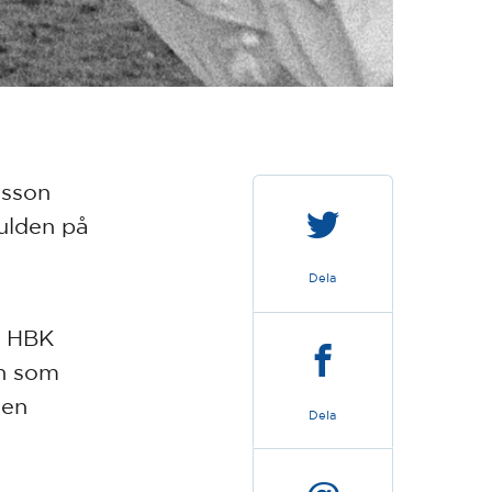
lsson
ulden på
Dela
i HBK
n som
 en
Dela