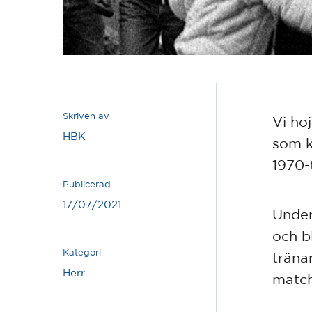
Skriven av
Vi höj
HBK
som k
1970-t
Publicerad
17/07/2021
Under
och b
Kategori
träna
Herr
match