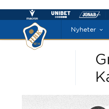
Laxacupen
Nyheter
Gr
K