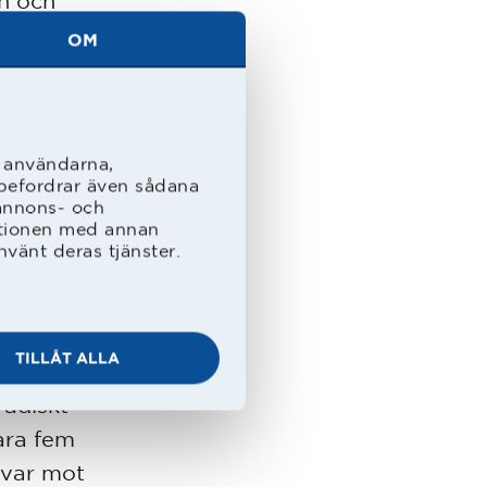
n och
ltare då
OM
l användarna,
rebefordrar även sådana
e”
 annons- och
ationen med annan
baka på
nvänt deras tjänster.
 hela
TILLÅT ALLA
rpå och
radiskt
ara fem
 var mot