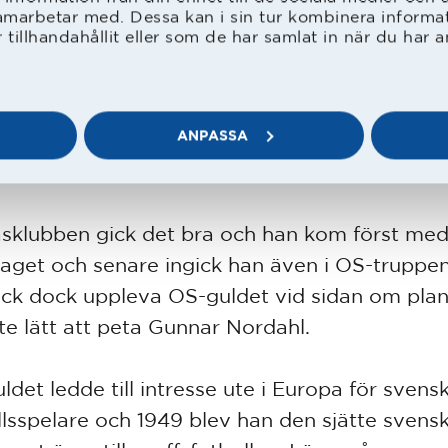
amarbetar med. Dessa kan i sin tur kombinera inform
ordmagasinet 1943.
tillhandahållit eller som de har samlat in när du har a
lev fyra allsvenska säsonger i HBK innan laget
a serien. Efter att därefter spelat i en västsv
ANPASSA
nation mot Austria Wien i Borås blev han vä
sborg.
åsklubben gick det bra och han kom först med 
laget och senare ingick han även i OS-truppen
ick dock uppleva OS-guldet vid sidan om plan
nte lätt att peta Gunnar Nordahl.
ldet ledde till intresse ute i Europa för svens
llsspelare och 1949 blev han den sjätte sven