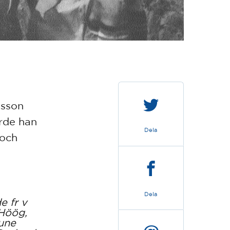
tsson
orde han
Dela
 och
Dela
e fr v
 Höög,
une