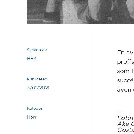
Skriven av
En av 
HBK
proff
som 1
succé
Publicerad
3/01/2021
även 
Kategori
---
Fotot
Herr
Åke O
Gösta