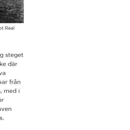
mot Real
og steget
ike där
iva
sar från
, med i
ör
även
s.