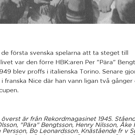
de första svenska spelarna att ta steget till
slivet var den förre HBK:aren Per "Pära" Beng
949 blev proffs i italienska Torino. Senare gj
 i franska Nice där han vann ligan två gånger
cupen.
 överst är från Rekordmagasinet 1945. Ståend
lsson, "Pära" Bengtsson, Henry Nilsson, Åke
 Persson, Bo Leonardsson. Knästående fr v S