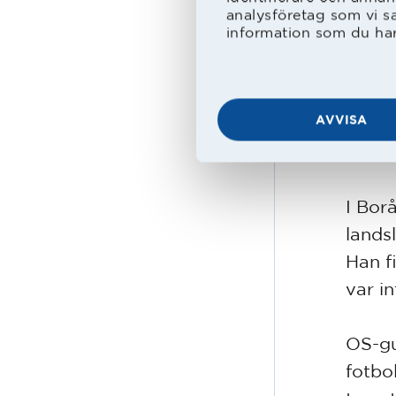
analysföretag som vi s
Ur Rek
information som du har 
Det b
högst
AVVISA
kombi
IF Elf
I Bor
lands
Han f
var i
OS-gu
fotbo