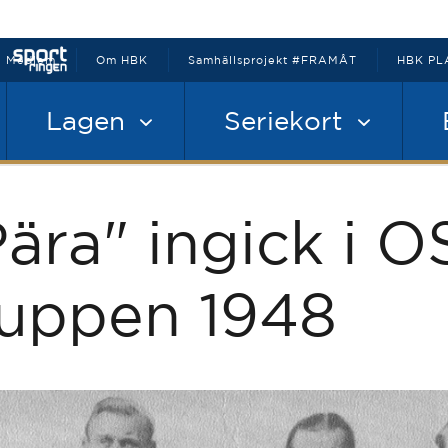
Medlem
Om HBK
Samhällsprojekt #FRAMÅT
HBK PL
Lagen
Seriekort
Pära" ingick i O
ruppen 1948