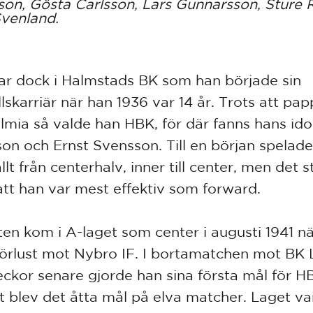
son, Gösta Carlsson, Lars Gunnarsson, Sture 
venland.
ar dock i Halmstads BK som han började sin
lskarriär när han 1936 var 14 år. Trots att pap
lmia så valde han HBK, för där fanns hans ido
son och Ernst Svensson. Till en början spelad
lt från centerhalv, inner till center, men det 
 att han var mest effektiv som forward.
en kom i A-laget som center i augusti 1941 nä
förlust mot Nybro IF. I bortamatchen mot BK
eckor senare gjorde han sina första mål för H
slut blev det åtta mål på elva matcher. Laget v