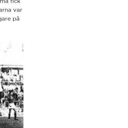
mma fick
narna var
igare på