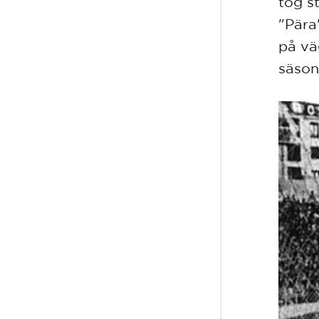
tog s
"Pära
på vä
säsong