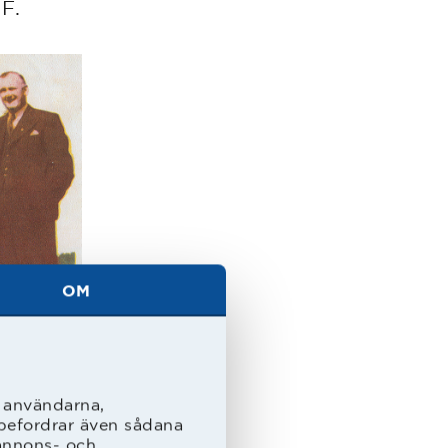
IF.
OM
l användarna,
rebefordrar även sådana
 annons- och