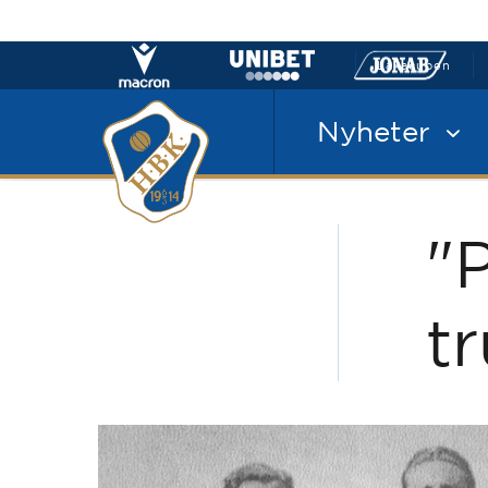
Laxacupen
Nyheter
"
t