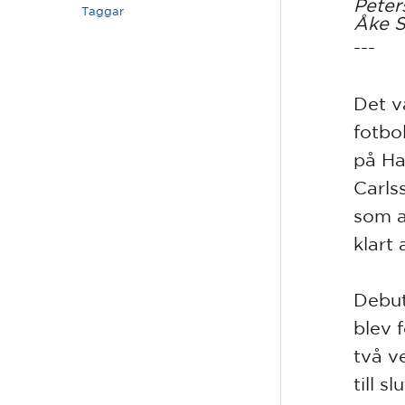
Peter
Taggar
Åke S
---
Det v
fotbol
på Ha
Carls
som al
klart
Debut
blev 
två v
till 