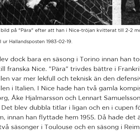
bild på "Pära" efter att han i Nice-tröjan kvitterat till 2-2 
l ur Hallandsposten 1983-02-19.
lev dock bara en säsong i Torino innan han t
ill franska Nice. "Pära" trivdes bättre i Frankr
llen var mer lekfull och teknisk än den defens
llen i Italien. I Nice hade han två gamla kompi
org, Åke Hjalmarsson och Lennart Samuelsson
 Det blev dubbla titlar i ligan och en i cupen f
, innan han flyttade hem 1955. Då hade det 
t två säsonger i Toulouse och en säsong i Reim