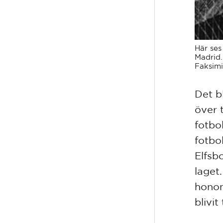
Här ses 
Madrid.
Faksimi
Det b
över t
fotbo
fotbo
Elfsb
laget.
honom
blivi