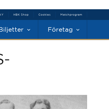
AY
HBK Shop
Cookies
Matchprogram
Biljetter
Företag
S-