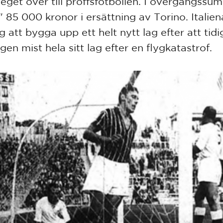
teget över till proffsfotbollen. I övergångssu
" 85 000 kronor i ersättning av Torino. Italie
g att bygga upp ett helt nytt lag efter att tid
en mist hela sitt lag efter en flygkatastrof.