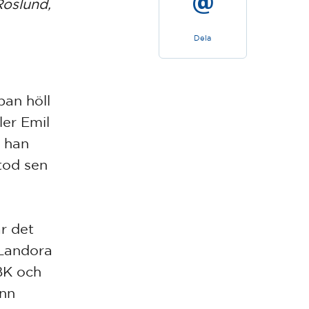
Roslund,
Dela
pan höll
ler Emil
e han
stod sen
r det
 Landora
BK och
ann