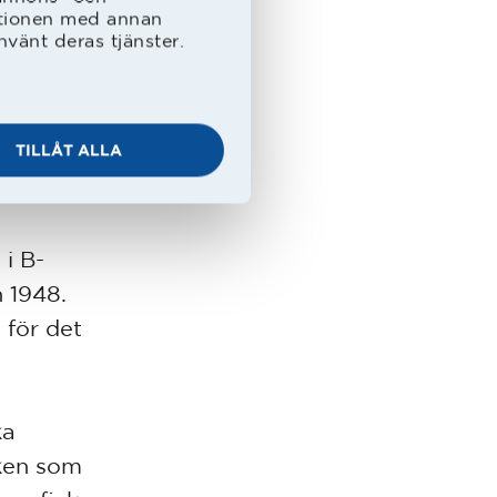
ationen med annan
nvänt deras tjänster.
 åkte ur
ensk
TILLÅT ALLA
rvad av
i B-
 1948.
 för det
ka
sken som