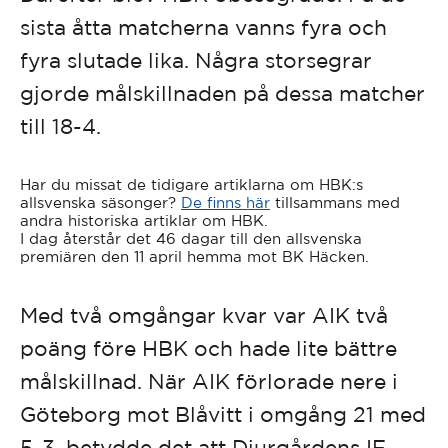
sista åtta matcherna vanns fyra och
fyra slutade lika. Några storsegrar
gjorde målskillnaden på dessa matcher
till 18-4.
Har du missat de tidigare artiklarna om HBK:s
allsvenska säsonger?
De finns här
tillsammans med
andra historiska artiklar om HBK.
I dag återstår det 46 dagar till den allsvenska
premiären den 11 april hemma mot BK Häcken.
Med två omgångar kvar var AIK två
poäng före HBK och hade lite bättre
målskillnad. När AIK förlorade nere i
Göteborg mot Blåvitt i omgång 21 med
5-3, betydde det att Djurgårdens IF