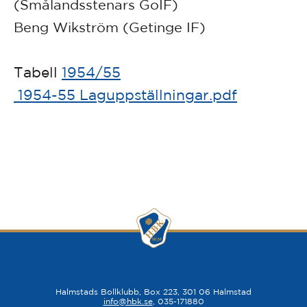
(Smålandsstenars GoIF)
Beng Wikström (Getinge IF)
Tabell
1954/55
1954-55 Laguppställningar.pdf
Halmstads Bollklubb, Box 223, 301 06 Halmstad
info@hbk.se
, 035-171880