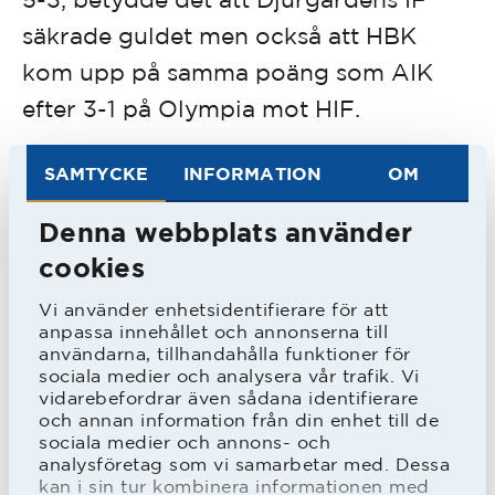
säkrade guldet men också att HBK
kom upp på samma poäng som AIK
efter 3-1 på Olympia mot HIF.
SAMTYCKE
INFORMATION
OM
HBK tog i sista matchen emot de redan
klara mästarna Djurgårdens IF på
Denna webbplats använder
Örjans vall. En match som slutade 0-0
cookies
vilket betydde att om AIK tog poäng
Vi använder enhetsidentifierare för att
skulle HBK sluta trea. För gnaget var
anpassa innehållet och annonserna till
användarna, tillhandahålla funktioner för
det derby mot Hammarby och Kurt
sociala medier och analysera vår trafik. Vi
Hamrin gav de svarta ledningen med 1-
vidarebefordrar även sådana identifierare
och annan information från din enhet till de
0 före paus. Efter paus vände Bajen
sociala medier och annons- och
analysföretag som vi samarbetar med. Dessa
och vann rättvist med 2-1 - och HBK
kan i sin tur kombinera informationen med