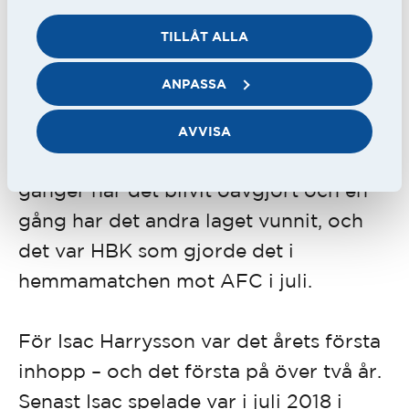
1961 i en match på Örjans vall.
TILLÅT ALLA
Att göra första målet är viktigt. I årets
ANPASSA
matcher för HBK har det blivit mål i 18
matcher. I dessa har det lag som gjort
AVVISA
första målet vunnit femton gånger. Två
gånger har det blivit oavgjort och en
gång har det andra laget vunnit, och
det var HBK som gjorde det i
hemmamatchen mot AFC i juli.
För Isac Harrysson var det årets första
inhopp – och det första på över två år.
Senast Isac spelade var i juli 2018 i