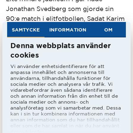
Jonathan Svedberg som gjorde sin
90:e match i elitfotbollen, Sadat Karim
sin 70:e match i HBK-tröjan, Joel
SAMTYCKE
INFORMATION
OM
Allansson sin 50:e match i Superettan
Denna webbplats använder
samt Joseph Baffo som gjorde sin 20:e
cookies
i samma serie.
Vi använder enhetsidentifierare för att
anpassa innehållet och annonserna till
Totalt var det 20:e seriematchen mot
användarna, tillhandahålla funktioner för
sociala medier och analysera vår trafik. Vi
Jönköpings Södra och den fjärde
vidarebefordrar även sådana identifierare
och annan information från din enhet till de
förlusten. Senaste förlusten på
sociala medier och annons- och
Stadsparksvallen var i oktober 1945.
analysföretag som vi samarbetar med. Dessa
kan i sin tur kombinera informationen med
Det var blott andra gången som HBK
annan information som du har tillhandahållit
inte gjort mål mot J Södra. Senast var
eller som de har samlat in när du har använt
deras tjänster.