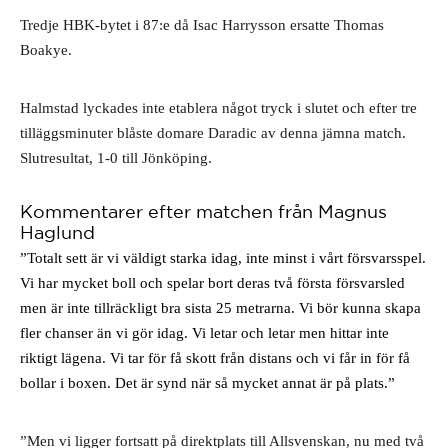
Tredje HBK-bytet i 87:e då Isac Harrysson ersatte Thomas 
Boakye.
Halmstad lyckades inte etablera något tryck i slutet och efter tre 
tilläggsminuter blåste domare Daradic av denna jämna match. 
Slutresultat, 1-0 till Jönköping.
Kommentarer efter matchen från Magnus
Haglund
”Totalt sett är vi väldigt starka idag, inte minst i vårt försvarsspel. 
Vi har mycket boll och spelar bort deras två första försvarsled 
men är inte tillräckligt bra sista 25 metrarna. Vi bör kunna skapa 
fler chanser än vi gör idag. Vi letar och letar men hittar inte 
riktigt lägena. Vi tar för få skott från distans och vi får in för få 
bollar i boxen. Det är synd när så mycket annat är på plats.”
”Men vi ligger fortsatt på direktplats till Allsvenskan, nu med två 