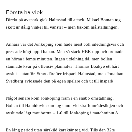
Första halvlek
Direkt på avspark gick Halmstad till attack. Mikael Boman tog 
skott ur dålig vinkel till vänster – men bakom målställningen.
Annars var det Jönköping som hade mest boll inledningsvis och 
pressade högt upp i banan. Men så stack HBK upp och ordnade 
en hörna i femte minuten. Ingen utdelning då, men bollen 
stannade kvar på offensiv planhalva, Thomas Boakye ett hårt 
avslut – utanför. Strax därefter frispark Halmstad, men Jonathan 
Svedberg avlossade den på egen spelare och ut till inspark. 
Något senare kom Jönköping fram i en snabb omställning. 
Bollen till Hamidovic som tog emot vid straffområdeslinjen och 
avslutade lågt mot bortre – 1-0 till Jönköping i matchminut 8.
En lång period utan särskild karaktär tog vid. Tills den 32:e 