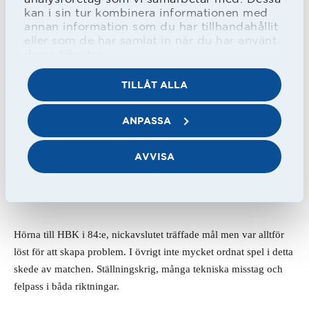
högeravslutet inte bättre än att det gick en bra bit utanför 
kan i sin tur kombinera informationen med
annan information som du har tillhandahållit
stolpen. 
eller som de har samlat in när du har använt
deras tjänster.
I 60:e minuten fick Tot Wikström ännu ett skottläge, nu från lite 
TILLÅT ALLA
längre håll – utanför. Strax därefter ännu ett skott, denna gång 
från Svedberg – över. 
ANPASSA
I 69:e minuten klev Boman av, Crespo Kamara ersatte. Strax 
AVVISA
därefter nästa HBK-byte då Edvin Kurtulus ersatte Erik 
Ahlstrand. Kurtulus tog över högerbacksplatsen och Joel 
Allansson bytte till sin normala centrala mittfältsposition. 
Hörna till HBK i 84:e, nickavslutet träffade mål men var alltför 
löst för att skapa problem. I övrigt inte mycket ordnat spel i detta 
skede av matchen. Ställningskrig, många tekniska misstag och 
felpass i båda riktningar.