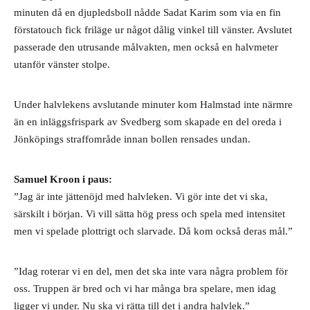
minuten då en djupledsboll nådde Sadat Karim som via en fin 
förstatouch fick friläge ur något dålig vinkel till vänster. Avslutet 
passerade den utrusande målvakten, men också en halvmeter 
utanför vänster stolpe. 
Under halvlekens avslutande minuter kom Halmstad inte närmre 
än en inläggsfrispark av Svedberg som skapade en del oreda i 
Jönköpings straffområde innan bollen rensades undan.
Samuel Kroon i paus:
”Jag är inte jättenöjd med halvleken. Vi gör inte det vi ska, 
särskilt i början. Vi vill sätta hög press och spela med intensitet 
men vi spelade plottrigt och slarvade. Då kom också deras mål.”
”Idag roterar vi en del, men det ska inte vara några problem för 
oss. Truppen är bred och vi har många bra spelare, men idag 
ligger vi under. Nu ska vi rätta till det i andra halvlek.”