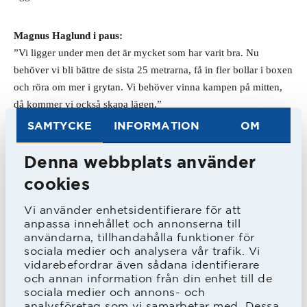
Magnus Haglund i paus:
”Vi ligger under men det är mycket som har varit bra. Nu 
behöver vi bli bättre de sista 25 metrarna, få in fler bollar i boxen 
och röra om mer i grytan. Vi behöver vinna kampen på mitten, 
då kommer vi också skapa lägen.”
SAMTYCKE
INFORMATION
OM
Andra halvlek
Denna webbplats använder
I andra halvlek kom Mikael Boman till en farlighet i 48:e 
minuten då han efter missförstånd mellan två motståndare och 
cookies
målvakt oväntat kom först på en långboll. Målvakten dock ute 
Vi använder enhetsidentifierare för att
och avstyrde avslutet.
anpassa innehållet och annonserna till
användarna, tillhandahålla funktioner för
Nästa chans var Jönköpings. Hamidovic avlossade ett tungt skott 
sociala medier och analysera vår trafik. Vi
vidarebefordrar även sådana identifierare
ur dålig vinkel från höger. Malkolm Nilsson Säfqvist blockerade 
och annan information från din enhet till de
till en resultatlös hörna. HBK gick omgående framåt och Emil 
sociala medier och annons- och
Tot Wikström fick läget i boxen men i en trång situation blev 
analysföretag som vi samarbetar med. Dessa