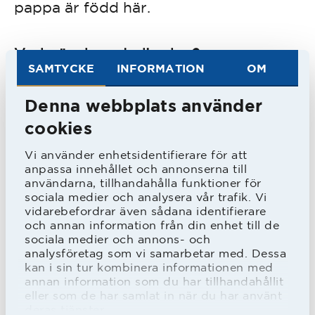
pappa är född här.
Vad gör du en ledig dag?
SAMTYCKE
INFORMATION
OM
- Hemma med familjen, spelar tv-spel
med grabbarna och bara tar det lugnt.
Denna webbplats använder
cookies
Skulle du vilja ha VAR i Superettan?
Vi använder enhetsidentifierare för att
- Ja, det hade väl inte varit fel. Det
anpassa innehållet och annonserna till
användarna, tillhandahålla funktioner för
finns ju matcher som avgörs på VAR, vi
sociala medier och analysera vår trafik. Vi
vidarebefordrar även sådana identifierare
hade kanske behövt det någon gång
och annan information från din enhet till de
där vi kanske skulle haft straff.
sociala medier och annons- och
analysföretag som vi samarbetar med. Dessa
kan i sin tur kombinera informationen med
annan information som du har tillhandahållit
Vad har du för personlig målsättning i
eller som de har samlat in när du har använt
år?
deras tjänster.