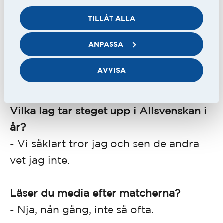
- Att göra så gott jag kan och tillföra
TILLÅT ALLA
så mycket som möjligt till laget.
Försöka spela så mycket som möjligt
ANPASSA
och även som ytterback komma med
AVVISA
många assister.
Vilka lag tar steget upp i Allsvenskan i
år?
- Vi såklart tror jag och sen de andra
vet jag inte.
Läser du media efter matcherna?
- Nja, nån gång, inte så ofta.