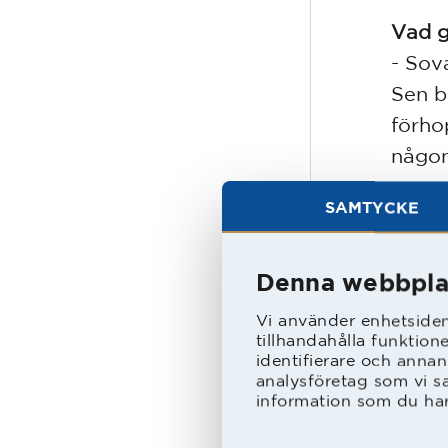
Vad g
- Sov
Sen bl
förho
någon
SAMTYCKE
Vad l
- Det
det b
Denna webbpla
nära.
Vi använder enhetsident
tillhandahålla funktion
identifierare och annan
Vad b
analysföretag som vi s
information som du har 
- Bet
trett