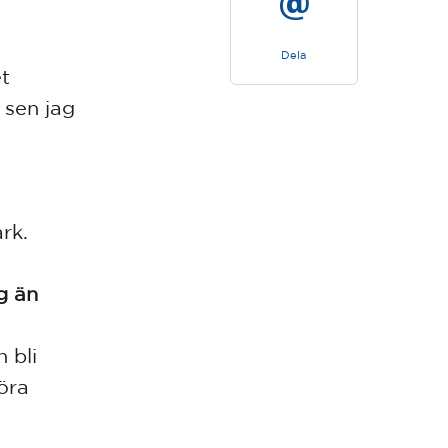
Dela
et
 sen jag
rk.
g än
 bli
köra