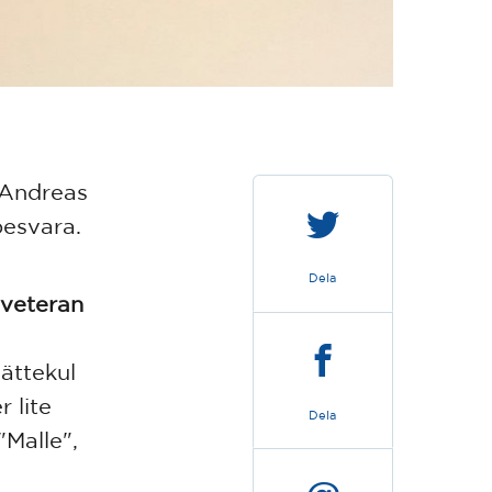
e Andreas
besvara.
Dela
 veteran
ättekul
 lite
Dela
"Malle",