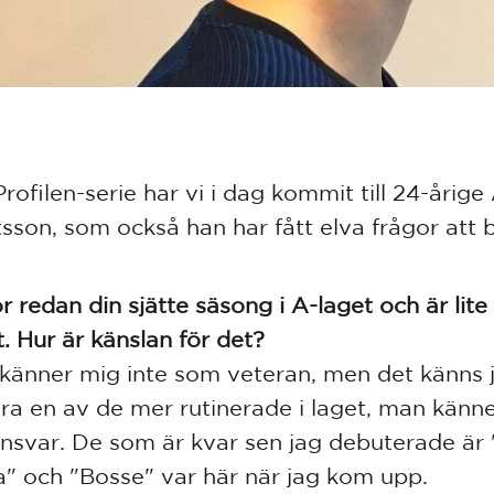
Profilen-serie har vi i dag kommit till 24-årig
sson, som också han har fått elva frågor att 
r redan din sjätte säsong i A-laget och är lite
t. Hur är känslan för det?
 känner mig inte som veteran, men det känns j
ara en av de mer rutinerade i laget, man känner
nsvar. De som är kvar sen jag debuterade är 
a" och "Bosse" var här när jag kom upp.