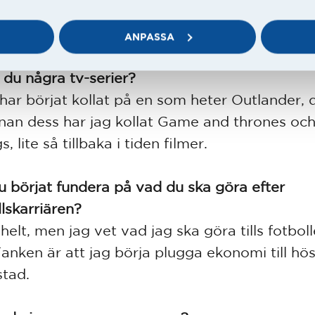
 alla åren och som fortsätter att göra det, så 
ldigt trygghet att få ha detta som arbetsplats
ANPASSA
r du några tv-serier?
 har börjat kollat på en som heter Outlander, 
Innan dess har jag kollat Game and thrones oc
s, lite så tillbaka i tiden filmer.
u börjat fundera på vad du ska göra efter
llskarriären?
 helt, men jag vet vad jag ska göra tills fotbol
Tanken är att jag börja plugga ekonomi till hös
tad.