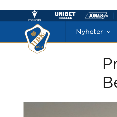
Laxacupen
Nyheter
P
B