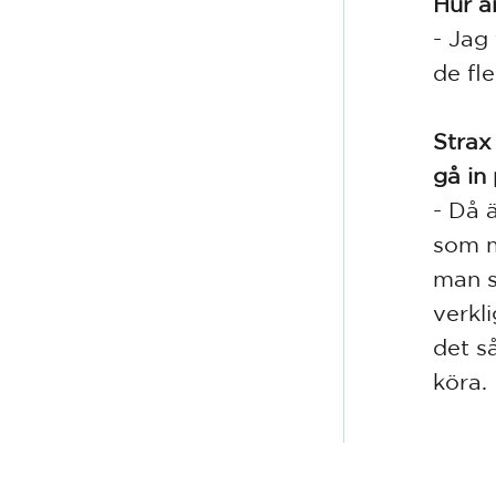
Hur ä
- Jag
de fle
Strax
gå in 
- Då 
som m
man s
verkl
det s
köra.