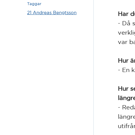
Taggar
21 Andreas Bengtsson
Har d
- Då 
verkl
var b
Hur ä
- En k
Hur s
längr
- Red
längre
utifr