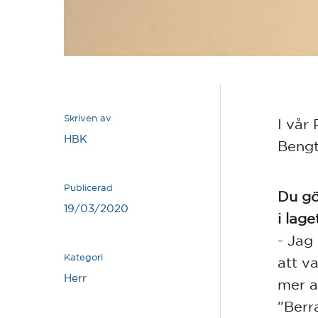
Skriven av
I vår 
HBK
Bengt
Publicerad
Du gö
19/03/2020
i lage
- Jag
Kategori
att v
Herr
mer a
"Berr