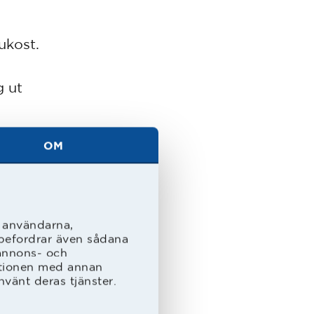
ukost.
g ut
OM
ak, men
er mig
l användarna,
rebefordrar även sådana
 annons- och
ationen med annan
nvänt deras tjänster.
var
lpt mig