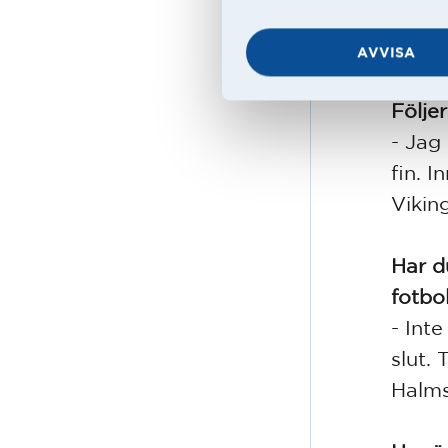
under
en vä
AVVISA
Följe
- Jag
fin. 
Viking
Har d
fotbo
- Inte
slut. 
Halms