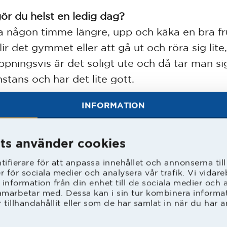
ör du helst en ledig dag?
a någon timme längre, upp och käka en bra fr
ir det gymmet eller att gå ut och röra sig lite,
ppningsvis är det soligt ute och då tar man si
stans och har det lite gott.
INFORMATION
yssnar du för musik?
 blir spotify, jag har en ganska bred musiksm
lir mycket Coldplay och Ed Sheeran som ligg
ts använder cookies
ifierare för att anpassa innehållet och annonserna til
er för sociala medier och analysera vår trafik. Vi vida
 information från din enhet till de sociala medier och
etyder HBK för dig?
amarbetar med. Dessa kan i sin tur kombinera inform
tillhandahållit eller som de har samlat in när du har a
yder supermycket, jag har varit här sedan jag 
on år gammal. Det är många i klubben som hjä