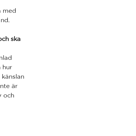
ta med
and.
och ska
amlad
 hur
r känslan
nte är
v och