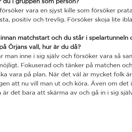
r du i gruppen som person?
 försöker vara en sjyst kille som försöker pra
sta, positiv och trevlig. Försöker skoja lite ibl
 innan matchstart och du står i spelartunneln 
på Örjans vall, hur är du då?
är man inne i sig själv och försöker vara så s
öjligt. Fokuserad och tänker på matchen och
ka vara på plan. När det väl är mycket folk ä
igen att nu vill man ut och köra. Även om det i
å är det bara att skärma av och gå in i sig själ