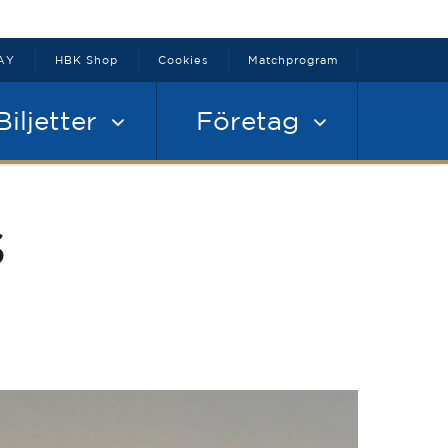
AY
HBK Shop
Cookies
Matchprogram
Biljetter
Företag
s