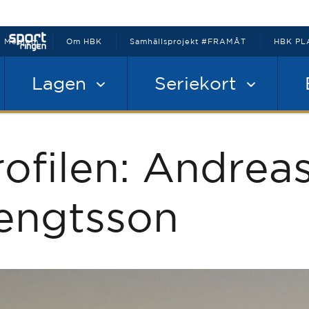
Medlem
Om HBK
Samhällsprojekt #FRAMÅT
HBK PL
Lagen
Seriekort
rofilen: Andrea
engtsson