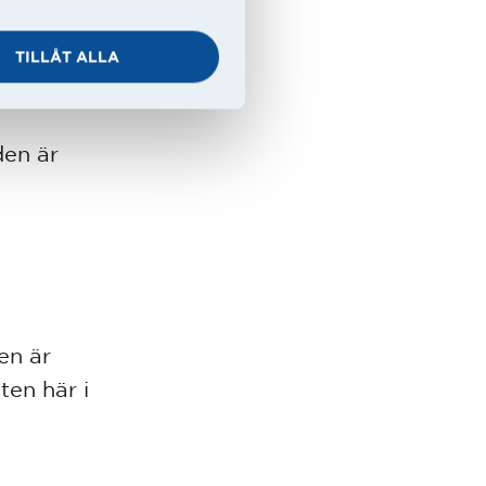
det är
.
TILLÅT ALLA
den är
h
len är
ten här i