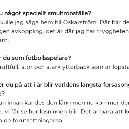
u något speciellt smultronställe?
skulle jag säga hem till Oskarström. Där blir d
igen avkoppling, det är där jag har tryggheten
arn.
r du som fotbollsspelare?
raftfull, stor och stark ytterback som är löpsta
er du på att i år blir världens längsta försäson
e?
an innan kändes den lång men nu kommer den
, vi får se hur lösningen blir. Det är bara att 
ån de förutsättningarna.