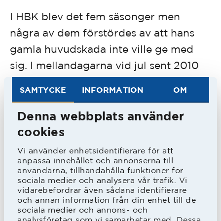
I HBK blev det fem säsonger men
några av dem förstördes av att hans
gamla huvudskada inte ville ge med
sig. I mellandagarna vid jul sent 2010
fick han stora problem igen.
SAMTYCKE
INFORMATION
OM
-Jag vaknade med huvudvärk varje
dag men började ändå träna i januari i
Denna webbplats använder
kombihallen, men de fick köra tillbaka
cookies
mig till Örjan efter 20 minuter. Så jag
Vi använder enhetsidentifierare för att
anpassa innehållet och annonserna till
gav upp efter fyra dagar och det var
användarna, tillhandahålla funktioner för
först i juni som jag var tillbaka. Jag
sociala medier och analysera vår trafik. Vi
vidarebefordrar även sådana identifierare
provade allt inom sjukvården och var
och annan information från din enhet till de
sociala medier och annons- och
hemma i fem månader.
analysföretag som vi samarbetar med. Dessa