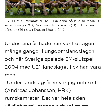
U21 i EM-slutspelet 2004. HBK:arna på bild är Markus
Rosenberg (20), Andreas Johansson (11), Christian
Järdler (16) och Dusan Djuric (21).
Under sina år hade han varit uttagen
många gånger i ungdomslandslagen
och när Sverige spelade EM-slutspel
2004 med U21-landslaget fick han vara
med.
-Under landslagsåren var jag och Ante
(Andreas Johansson, HBK)
rumskamrater. Det var hela tiden
väldigt motiverande och roligt att