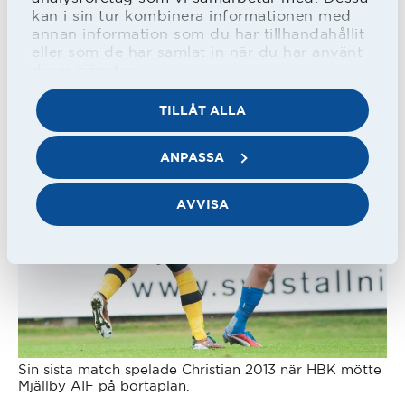
kan i sin tur kombinera informationen med
annan information som du har tillhandahållit
eller som de har samlat in när du har använt
deras tjänster.
TILLÅT ALLA
ANPASSA
AVVISA
Sin sista match spelade Christian 2013 när HBK mötte
Mjällby AIF på bortaplan.