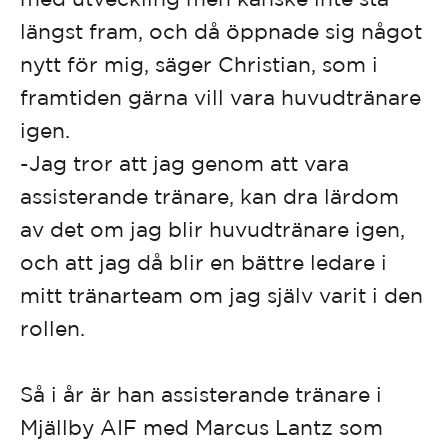
längst fram, och då öppnade sig något
nytt för mig, säger Christian, som i
framtiden gärna vill vara huvudtränare
igen.
-Jag tror att jag genom att vara
assisterande tränare, kan dra lärdom
av det om jag blir huvudtränare igen,
Bli HBK:s tolfte spelare!
och att jag då blir en bättre ledare i
mitt tränarteam om jag själv varit i den
Som medlem får du:
rollen.
Tidningen Kvasten som sammanfattar årets aktiviteter. Tillträde till
medlemspuben i samband med match (18+). Medlemserbjudanden på
medlemskortet. Rösträtt på årsmötet.
Så i år är han assisterande tränare i
Mjällby AIF med Marcus Lantz som