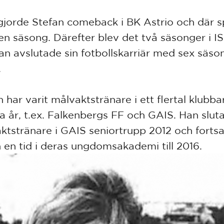
gjorde Stefan comeback i BK Astrio och där 
 en säsong. Därefter blev det två säsonger i I
an avslutade sin fotbollskarriär med sex säson
.
n har varit målvaktstränare i ett flertal klubb
 år, t.ex. Falkenbergs FF och GAIS. Han slu
ktstränare i GAIS seniortrupp 2012 och fortsa
 en tid i deras ungdomsakademi till 2016.