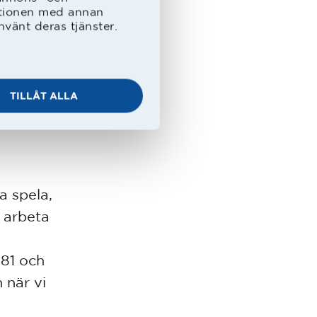
. Främre
ationen med annan
lander,
nvänt deras tjänster.
målvakt
TILLÅT ALLA
a spela,
t arbeta
981 och
 när vi