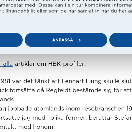
t, Lennart Ljung, Claes-Göran Karlsson, Anders Westergren
amarbetar med. Dessa kan i sin tur kombinera inform
eder Amberntsson, Mats Jingblad, Ingemar Järdler, Hans Se
tillhandahållit eller som de har samlat in när du har a
jöholm, Nils-Olof Pettersson, Sigge Johansson.
 Roys sista tid i HBK var Stefan HBK:s förste
et blev totalt 13 matcher och fem nollor för
ANPASSA
anten det här året.
 alla
artiklar om HBK-profiler.
1981 var det tänkt att Lennart Ljung skulle slut
ick fortsätta då Regfeldt bestämde sig för at
ands.
 jag jobbade utomlands inom resebranschen 1
rtsatte jag med i olika former, berättar Stefan
ontakt med honom.