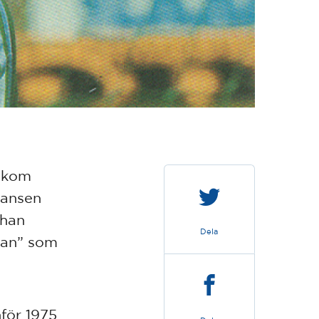
bakom
hansen
 han
Dela
gan” som
för 1975