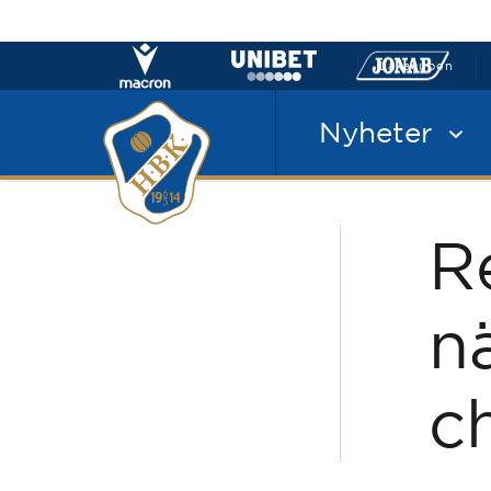
Laxacupen
Nyheter
R
n
c