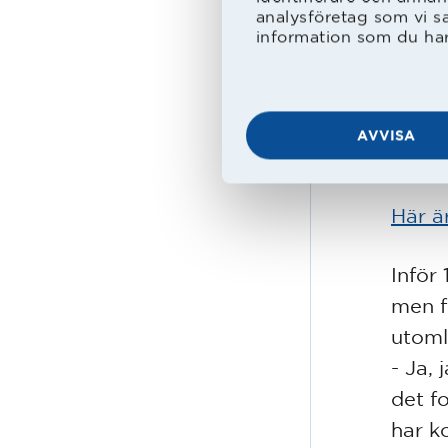
Regfeld
analysföretag som vi s
raden P
information som du har 
Bengt S
Under
och d
AVVISA
debut
Här är
Inför 
men f
utoml
- Ja,
det fo
har k