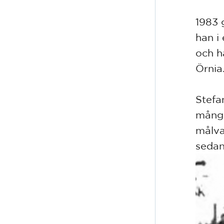
1983 
han i
och h
Örnia
Stefa
många
målva
sedan