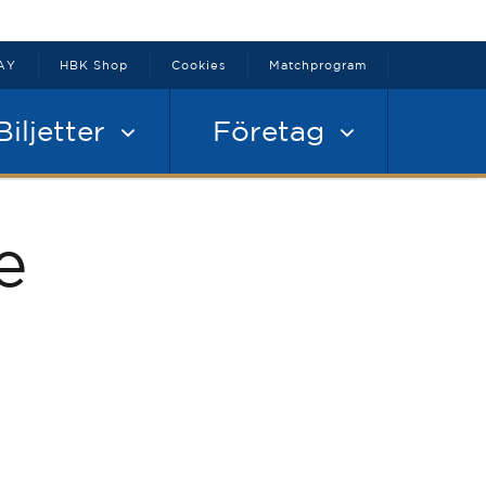
AY
HBK Shop
Cookies
Matchprogram
Biljetter
Företag
e