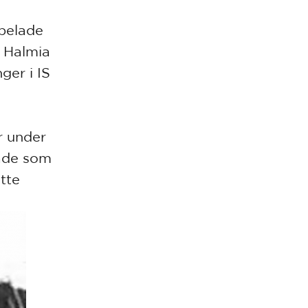
spelade
S Halmia
ger i IS
ar under
tade som
tte