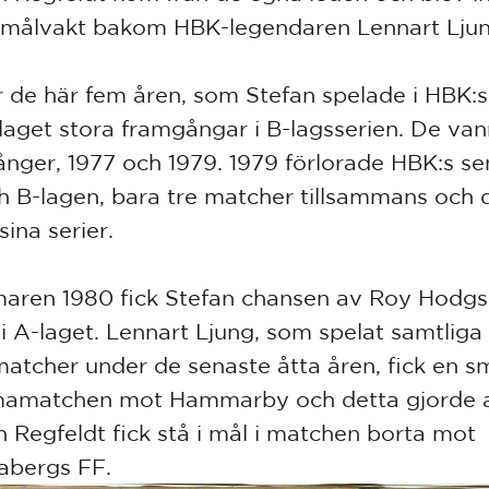
målvakt bakom HBK-legendaren Lennart Lju
 de här fem åren, som Stefan spelade i HBK:s
laget stora framgångar i B-lagsserien. De van
ånger, 1977 och 1979. 1979 förlorade HBK:s sen
h B-lagen, bara tre matcher tillsammans och 
ina serier.
ren 1980 fick Stefan chansen av Roy Hodgs
 i A-laget. Lennart Ljung, som spelat samtliga
matcher under de senaste åtta åren, fick en sm
amatchen mot Hammarby och detta gjorde a
n Regfeldt fick stå i mål i matchen borta mot
abergs FF.