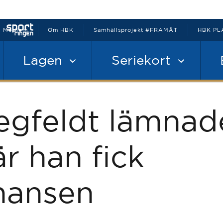
Medlem
Om HBK
Samhällsprojekt #FRAMÅT
HBK PL
Lagen
Seriekort
egfeldt lämnad
är han fick
hansen