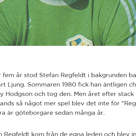
 fem år stod Stefan Regfeldt i bakgrunden 
rt Ljung. Sommaren 1980 fick han äntligen c
y Hodgson och tog den. Men året efter stack
ands så något mer spel blev det inte för ”Re
a är göteborgare sedan många år.
n Regfeldt kom från de egna leden och blev in