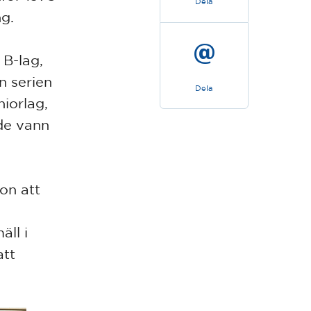
Dela
ng.
 B-lag,
n serien
Dela
iorlag,
de vann
on att
äll i
tt