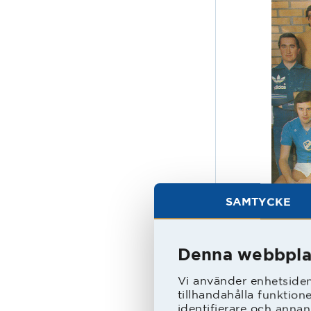
SAMTYCKE
Denna webbpla
På de f
men int
Vi använder enhetsident
Peterso
tillhandahålla funktion
Mellers
identifierare och annan