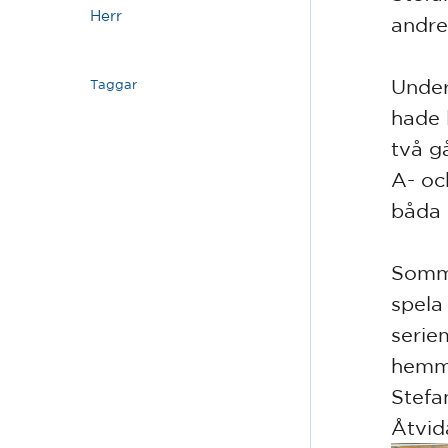
Herr
andre
Under
Taggar
hade 
två g
A- oc
båda s
Somma
spela
serie
hemm
Stefa
Åtvid