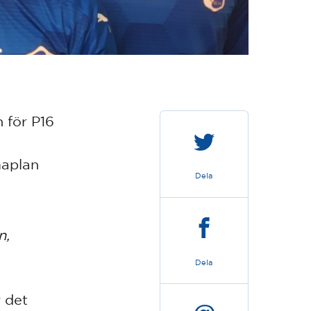
 för P16
maplan
Dela
n,
Dela
 det