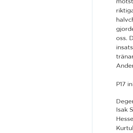
motst
rikti
halvc
gjord
oss. 
insat
träna
Ander
P17 in
Deger
Isak 
Hesse
Kurtu