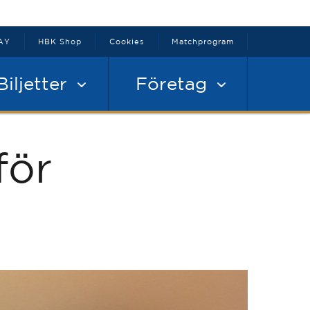
AY
HBK Shop
Cookies
Matchprogram
Biljetter
Företag
för