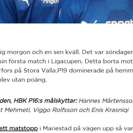
dig morgon och en sen kväll. Det var söndagen
 sin första match i Ligacupen. Detta borta mot
fors på Stora Valla.P19 dominerade på hem
lev utan poäng.
lden, HBK P16:s målskyttar:
Hannes Mårtensso
t Mehmeti, Viggo Rolfsson och Enis Krasniqi
 ett matstopp
i Mariestad på vägen upp så var