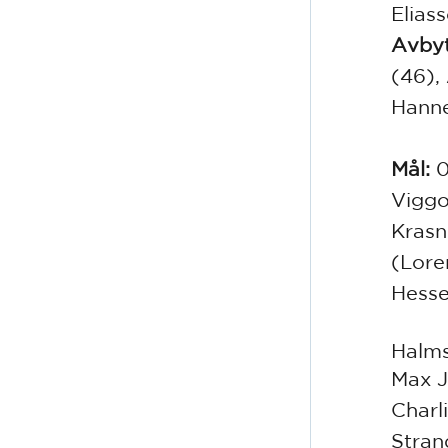
Elias
Avbyt
(46),
Hanne
Mål:
0
Viggo
Krasn
(Lore
Hesse
Halms
Max J
Charl
Stran