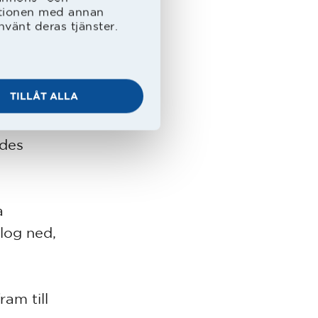
insatser
ationen med annan
nvänt deras tjänster.
g
TILLÅT ALLA
e lika
lt,
ades
a
log ned,
am till