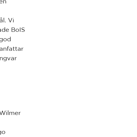
en
l. Vi
fade BoIS
 god
anfattar
Ingvar
 Wilmer
go