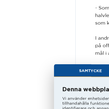
- Som
halvl
som k
I and
på off
mål i 
- Vi 
SAMTYCKE
mer a
Arvid
Denna webbpla
övrig
för si
Vi använder enhetsident
tillhandahålla funktion
identifierare och annan