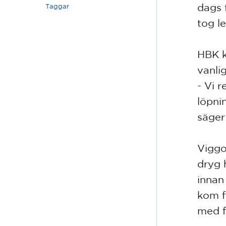
dags 
Taggar
tog l
HBK k
vanlig
- Vi r
löpni
säger
Viggo
dryg 
innan
kom f
med f