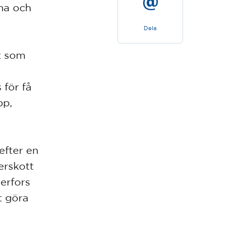
na och
Dela
t som
 för få
pp,
efter en
erskott
erfors
t göra