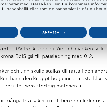
gen har inletts fint för HBK:s P19-lag
.
Två bra 
amarbetar med. Dessa kan i sin tur kombinera inform
tillhandahållit eller som de har samlat in när du har a
ningsmatcherna och idel bra träningar med hö
sitet och koncentration.
ANPASSA
örsta tävlingsmatchen i Ligacupen inleddes int
gt. Trots ett stort, för att inte säga nästan tota
vertag för bollklubben i första halvleken lyck
krona BoIS gå till pausledning med 0-2.
ker och ting skulle ställas till rätta i den andr
eken hann den knappt börja innan nästa blixt s
Ett resultat som stod sig matchen ut.
gör många bra saker i matchen som leder oss fr