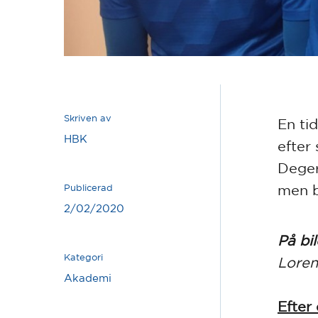
Skriven av
En ti
HBK
efter
Deger
men b
Publicerad
2/02/2020
På bi
Kategori
Loren
Akademi
Efter