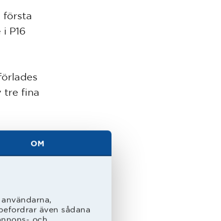
 första
 i P16
förlades
 tre fina
 önskar
OM
lexander
 med
Rolfsson
l användarna,
rebefordrar även sådana
 annons- och