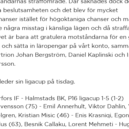
åndarnas straffområde. Där saknades dock d
ga beslutsamheten och det blev för mycket
hanser istället för högoktaniga chanser och må
e några misstag i känsliga lägen och då straf
Det är bara att gratulera motståndarna för en
s och sätta in läropengar på vårt konto, samm
rtrion Johan Bergström, Daniel Kaplinski och 
sson.
leder sin ligacup på tisdag.
fors IF - Halmstads BK, P16 ligacup 1-5 (1-2)
Svensson (75) - Emil Annerhult, Viktor Dahlin,
lgren, Kristian Misic (46) - Enis Krasniqi, Egon
lus (63), Besnik Callaku, Lorent Mehmeti - Hu