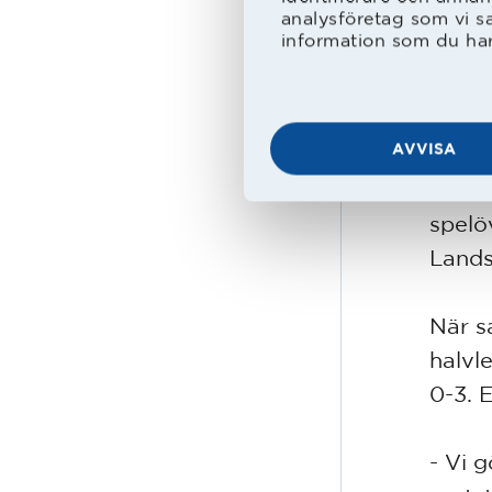
Säson
analysföretag som vi s
information som du har 
i trä
inten
AVVISA
Den f
trevli
spelö
Lands
När sa
halvl
0-3. 
- Vi 