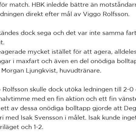
för match. HBK inledde bättre än motståndar
edningen direkt efter mål av Viggo Rolfsson.
ändes dock sega och det var inte samma far
t.
eagerade mycket istället för att agera, alldeles
ngar i maxfart och även en del onödiga bollta
 Morgan Ljungkvist, huvudtränare.
 Rolfsson skulle dock utöka ledningen till 2-0 
halvtimme med en fin aktion och ett fin vänst
 ett av dessa onödiga bolltapp gjorde att Deg
ri med Isak Svensson i målet. Isak kunde inge
riläget och 1-2.