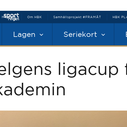
Medlem
Om HBK
Samhällsprojekt #FRAMÅT
HBK PL
Lagen
Seriekort
elgens ligacup 
kademin