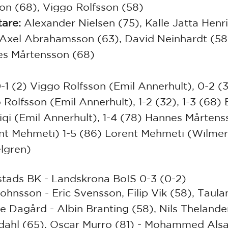
son (68), Viggo Rolfsson (58)
are:
Alexander Nielsen (75), Kalle Jatta Henr
 Axel Abrahamsson (63), David Neinhardt (58
s Mårtensson (68)
-1 (2) Viggo Rolfsson (Emil Annerhult), 0-2 (
 Rolfsson (Emil Annerhult), 1-2 (32), 1-3 (68) 
iqi (Emil Annerhult), 1-4 (78) Hannes Mårtens
nt Mehmeti) 1-5 (86) Lorent Mehmeti (Wilmer
lgren)
tads BK - Landskrona BoIS 0-3 (0-2)
ohnsson - Eric Svensson, Filip Vik (58), Taulan
ie Dagård - Albin Branting (58), Nils Thelander
dahl (65), Oscar Murro (81) - Mohammed Alsa