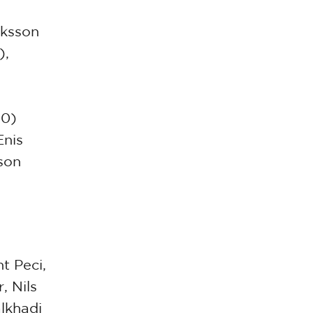
iksson
),
30)
Enis
son
t Peci,
, Nils
lkhadi