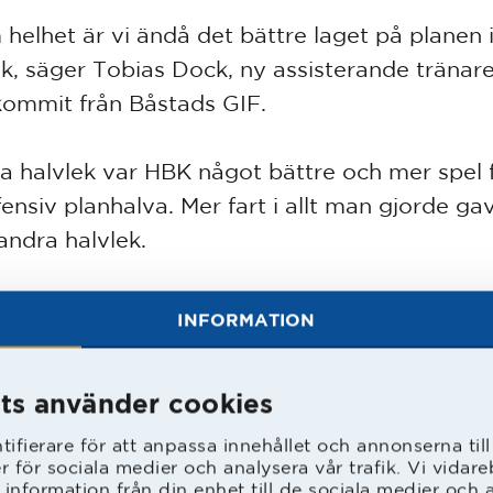
 helhet är vi ändå det bättre laget på planen i
ek, säger Tobias Dock, ny assisterande tränare
ommit från Båstads GIF.
ra halvlek var HBK något bättre och mer spel 
ensiv planhalva. Mer fart i allt man gjorde gav
andra halvlek.
är nöjda med en resultatmässigt bra start men
INFORMATION
v vår prestation över 90 minuter, avslutar A
sson, assisterande tränare, som tillsammans
ts använder cookies
a i ledarteamet vill ge extra beröm till Viggo 
n insats idag.
ifierare för att anpassa innehållet och annonserna til
er för sociala medier och analysera vår trafik. Vi vida
 information från din enhet till de sociala medier och