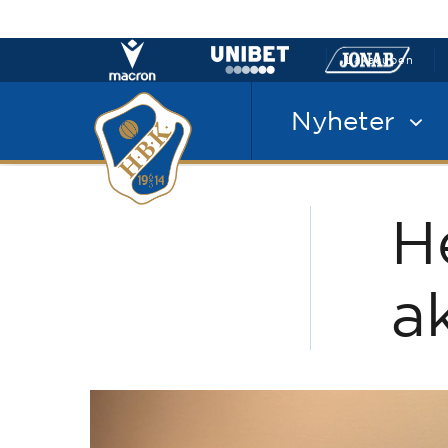
Laxacupen
Nyheter
H
a