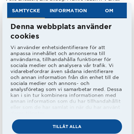
Andersson, Knut Olsson, Folke Skoog.
SAMTYCKE
INFORMATION
OM
Emil var inte bara bollartist utan även
Denna webbplats använder
en gentleman, då han hellre gick undan
cookies
än att skada en motspelare.
Vi använder enhetsidentifierare för att
anpassa innehållet och annonserna till
användarna, tillhandahålla funktioner för
I samband med 70-årsdagen sa han att
sociala medier och analysera vår trafik. Vi
den match han minns bäst var 4-1
vidarebefordrar även sådana identifierare
och annan information från din enhet till de
segern på Olympia mot HIF under
sociala medier och annons- och
analysföretag som vi samarbetar med. Dessa
första allsvenska säsongen, vilket sen
kan i sin tur kombinera informationen med
var en bidragande orsak till
annan information som du har tillhandahållit
eller som de har samlat in när du har använt
bronspengen 1933/34.
deras tjänster.
TILLÅT ALLA
Men alltid var det inte lika kul. När HBK