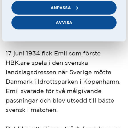
kom hem till centralstation efter 0-6 i
ANPASSA
Sandviken möttes de av en besviken
AVVISA
supporter: "stig inte av grabbar, bara
fortsätt..."
17 juni 1934 fick Emil som förste
HBK:are spela i den svenska
landslagsdressen när Sverige mötte
Danmark i Idrottsparken i Köpenhamn.
Emil svarade för två målgivande
passningar och blev utsedd till bäste
svensk i matchen.