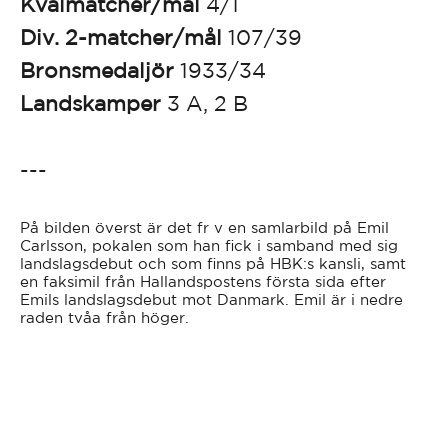
Kvalmatcher/mål
4/1
Div. 2-matcher/mål
107/39
Bronsmedaljör
1933/34
Landskamper
3 A, 2 B
---
På bilden överst är det fr v en samlarbild på Emil
Carlsson, pokalen som han fick i samband med sig
landslagsdebut och som finns på HBK:s kansli, samt
en faksimil från Hallandspostens första sida efter
Emils landslagsdebut mot Danmark. Emil är i nedre
raden tvåa från höger.