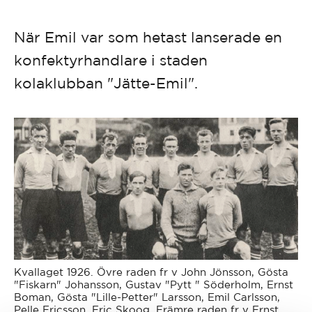
När Emil var som hetast lanserade en
konfektyrhandlare i staden
kolaklubban "Jätte-Emil".
Kvallaget 1926. Övre raden fr v John Jönsson, Gösta
"Fiskarn" Johansson, Gustav "Pytt " Söderholm, Ernst
Boman, Gösta "Lille-Petter" Larsson, Emil Carlsson,
Pelle Ericsson, Eric Skoog. Främre raden fr v Ernst