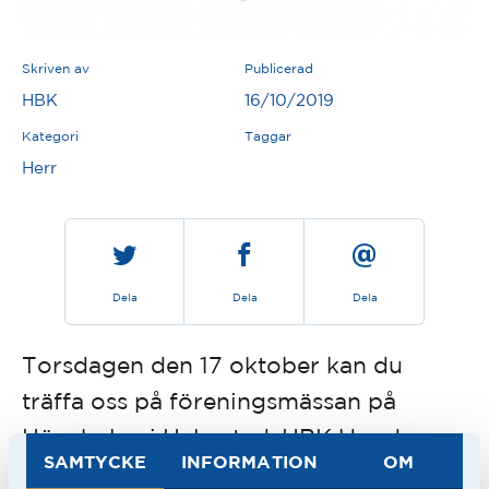
Skriven av
Publicerad
HBK
16/10/2019
Kategori
Taggar
Herr
Dela
Dela
Dela
Torsdagen den 17 oktober kan du
träffa oss på föreningsmässan på
Högskolan i Halmstad. HBK Ungdom
SAMTYCKE
INFORMATION
OM
letar ungdomsledare, HBK Event letar