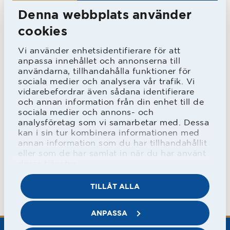
evenemangspersonal till matcher och
Denna webbplats använder
andra evenemang, HBK Futsal och
cookies
HBK Dam öppnar upp för fler att söka
Vi använder enhetsidentifierare för att
sig till dam- respektive futsallaget.
anpassa innehållet och annonserna till
användarna, tillhandahålla funktioner för
Träffa oss på Idrottscentrum (hus I)
sociala medier och analysera vår trafik. Vi
vidarebefordrar även sådana identifierare
mellan 16.15-18.30.
och annan information från din enhet till de
sociala medier och annons- och
analysföretag som vi samarbetar med. Dessa
kan i sin tur kombinera informationen med
annan information som du har tillhandahållit
eller som de har samlat in när du har använt
deras tjänster.
TILLÅT ALLA
ANPASSA