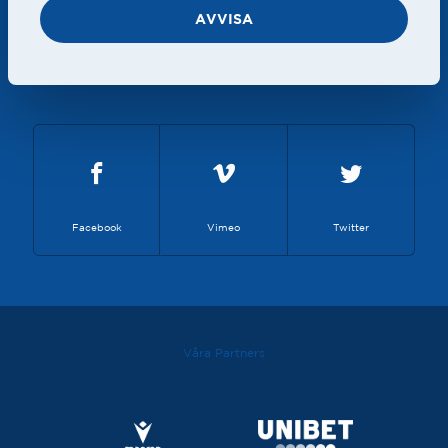
AVVISA
Halmstads Bollklubb, Box 223, 301 06 Halmstad
info@hbk.se
, 035-171880
Facebook
Vimeo
Twitter
Våra Partners